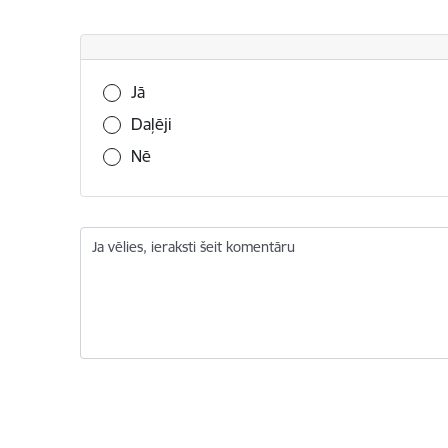
Vai šī informācija bija noderīga?
Jā
Daļēji
Nē
Ja vēlies, ieraksti šeit komentāru