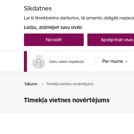
Pāriet uz lapas saturu
Sīkdatnes
Lai šī tīmekļvietne darbotos, tā izmanto obligāti nepiec
Lūdzu, atzīmējiet savu izvēli:
Noraidīt
Apstiprināt visas
Par mums
Sākums
Tīmekļa vietnes novērtējums
Tīmekļa vietnes novērtējums