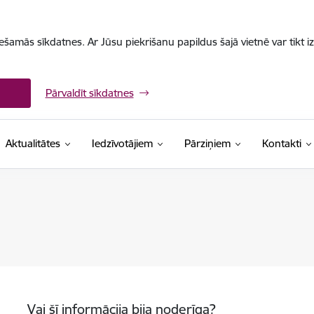
iešamās sīkdatnes. Ar Jūsu piekrišanu papildus šajā vietnē var tikt i
Pārvaldīt sīkdatnes
Aktualitātes
Iedzīvotājiem
Pārziņiem
Kontakti
Vai šī informācija bija noderīga?