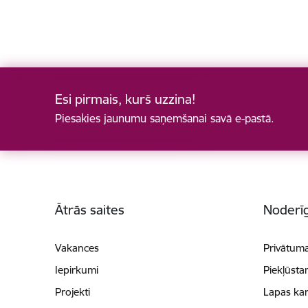
Esi pirmais, kurš uzzina!
Piesakies jaunumu saņemšanai savā e-pastā.
Kājene
Ātrās saites
Noderīg
Vakances
Privātuma
Iepirkumi
Piekļūsta
Projekti
Lapas kar