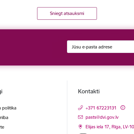
Sniegt atsauksmi
i
Kontakti
 politika
+371 67223131
E-pasts:
pasts@dvi.gov.lv
mība
Elijas iela 17, Rīga, LV-
te