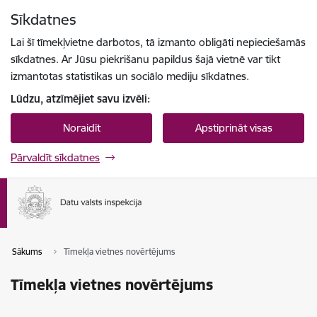
Pāriet uz lapas saturu
Sīkdatnes
Spied
lai meklētu
Enter
Lai šī tīmekļvietne darbotos, tā izmanto obligāti nepieciešamās
sīkdatnes. Ar Jūsu piekrišanu papildus šajā vietnē var tikt
izmantotas statistikas un sociālo mediju sīkdatnes.
Lūdzu, atzīmējiet savu izvēli:
Noraidīt
Apstiprināt visas
Pārvaldīt sīkdatnes
Sākums
Tīmekļa vietnes novērtējums
Tīmekļa vietnes novērtējums