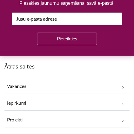
Piesakies jaunumu saņemšanai savā e-pastā.
Kājene
Ātrās saites
Vakances
Iepirkumi
Projekti