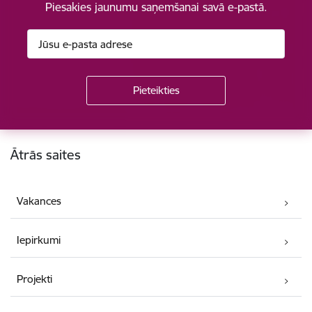
Piesakies jaunumu saņemšanai savā e-pastā.
Kājene
Ātrās saites
Vakances
Iepirkumi
Projekti