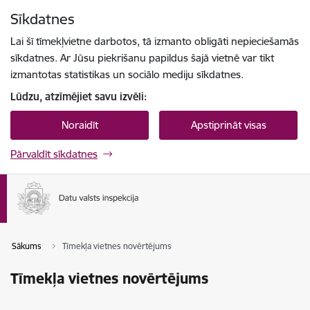
Pāriet uz lapas saturu
Sīkdatnes
Spied
lai meklētu
Enter
Lai šī tīmekļvietne darbotos, tā izmanto obligāti nepieciešamās
sīkdatnes. Ar Jūsu piekrišanu papildus šajā vietnē var tikt
izmantotas statistikas un sociālo mediju sīkdatnes.
Lūdzu, atzīmējiet savu izvēli:
Noraidīt
Apstiprināt visas
Pārvaldīt sīkdatnes
Sākums
Tīmekļa vietnes novērtējums
Tīmekļa vietnes novērtējums