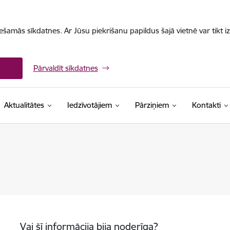
iešamās sīkdatnes. Ar Jūsu piekrišanu papildus šajā vietnē var tikt i
Pārvaldīt sīkdatnes
Aktualitātes
Iedzīvotājiem
Pārziņiem
Kontakti
Vai šī informācija bija noderīga?