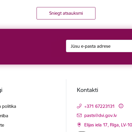
Sniegt atsauksmi
i
Kontakti
 politika
+371 67223131
E-pasts:
pasts@dvi.gov.lv
mība
Elijas iela 17, Rīga, LV-
te