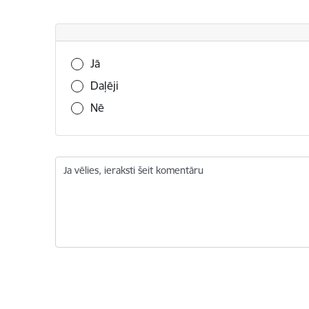
Vai šī informācija bija noderīga?
Jā
Daļēji
Nē
Ja vēlies, ieraksti šeit komentāru