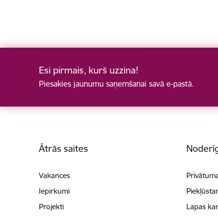
Esi pirmais, kurš uzzina!
Piesakies jaunumu saņemšanai savā e-pastā.
Kājene
Ātrās saites
Noderīg
Vakances
Privātuma
Iepirkumi
Piekļūsta
Projekti
Lapas kar