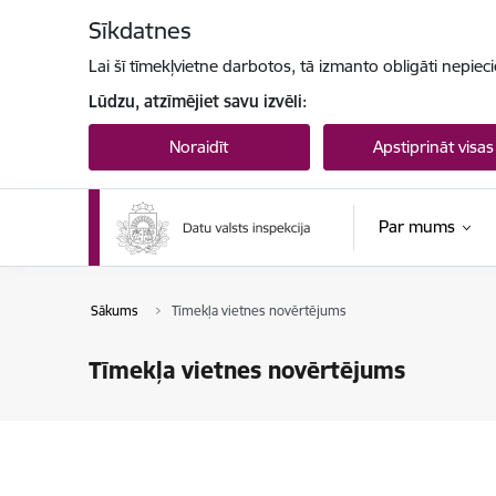
Pāriet uz lapas saturu
Sīkdatnes
Lai šī tīmekļvietne darbotos, tā izmanto obligāti nepiec
Lūdzu, atzīmējiet savu izvēli:
Noraidīt
Apstiprināt visas
Par mums
Sākums
Tīmekļa vietnes novērtējums
Tīmekļa vietnes novērtējums