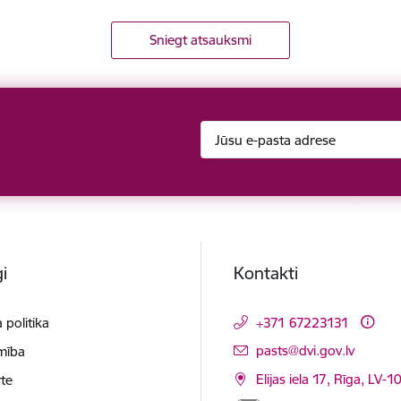
Sniegt atsauksmi
i
Kontakti
 politika
+371 67223131
E-pasts:
pasts@dvi.gov.lv
mība
Elijas iela 17, Rīga, LV-
te