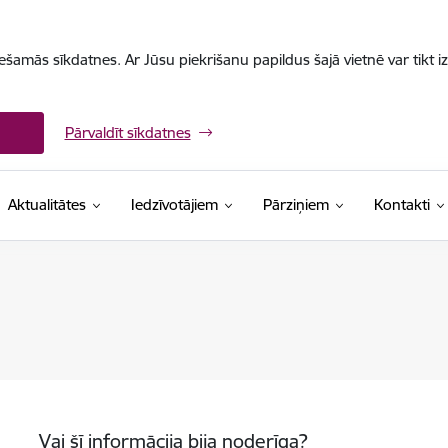
iešamās sīkdatnes. Ar Jūsu piekrišanu papildus šajā vietnē var tikt i
Pārvaldīt sīkdatnes
Aktualitātes
Iedzīvotājiem
Pārziņiem
Kontakti
Vai šī informācija bija noderīga?