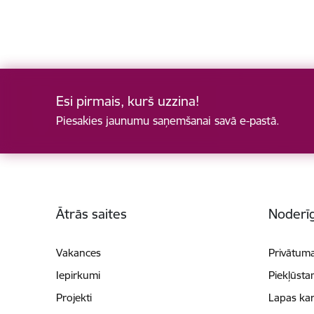
Esi pirmais, kurš uzzina!
Piesakies jaunumu saņemšanai savā e-pastā.
Kājene
Ātrās saites
Noderīg
Vakances
Privātuma
Iepirkumi
Piekļūsta
Projekti
Lapas kar