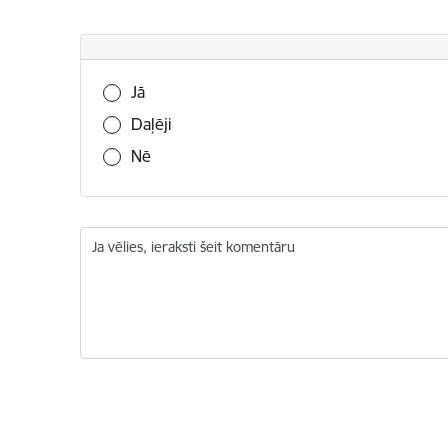
Vai šī informācija bija noderīga?
Jā
Daļēji
Nē
Ja vēlies, ieraksti šeit komentāru