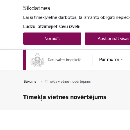
Pāriet uz lapas saturu
Sīkdatnes
Lai šī tīmekļvietne darbotos, tā izmanto obligāti nepiec
Lūdzu, atzīmējiet savu izvēli:
Noraidīt
Apstiprināt visas
Par mums
Sākums
Tīmekļa vietnes novērtējums
Tīmekļa vietnes novērtējums