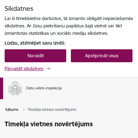
Pāriet uz lapas saturu
Sīkdatnes
Spied
lai meklētu
Enter
Lai šī tīmekļvietne darbotos, tā izmanto obligāti nepieciešamās
sīkdatnes. Ar Jūsu piekrišanu papildus šajā vietnē var tikt
izmantotas statistikas un sociālo mediju sīkdatnes.
Lūdzu, atzīmējiet savu izvēli:
Noraidīt
Apstiprināt visas
Pārvaldīt sīkdatnes
Sākums
Tīmekļa vietnes novērtējums
Tīmekļa vietnes novērtējums