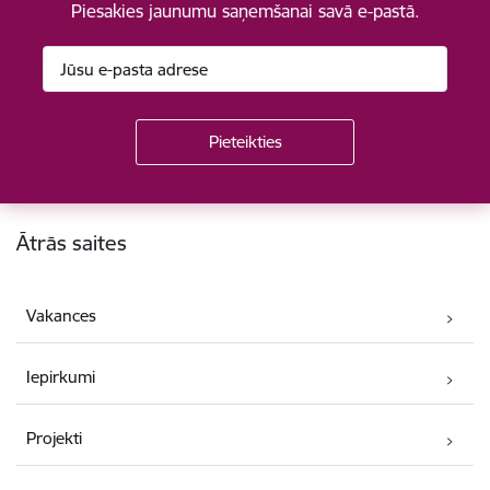
Piesakies jaunumu saņemšanai savā e-pastā.
Kājene
Ātrās saites
Vakances
Iepirkumi
Projekti