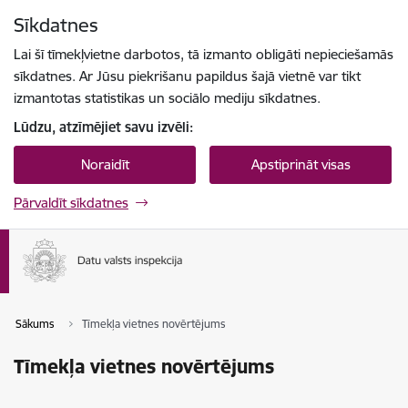
Pāriet uz lapas saturu
Sīkdatnes
Spied
lai meklētu
Enter
Lai šī tīmekļvietne darbotos, tā izmanto obligāti nepieciešamās
sīkdatnes. Ar Jūsu piekrišanu papildus šajā vietnē var tikt
izmantotas statistikas un sociālo mediju sīkdatnes.
Lūdzu, atzīmējiet savu izvēli:
Noraidīt
Apstiprināt visas
Pārvaldīt sīkdatnes
Sākums
Tīmekļa vietnes novērtējums
Tīmekļa vietnes novērtējums