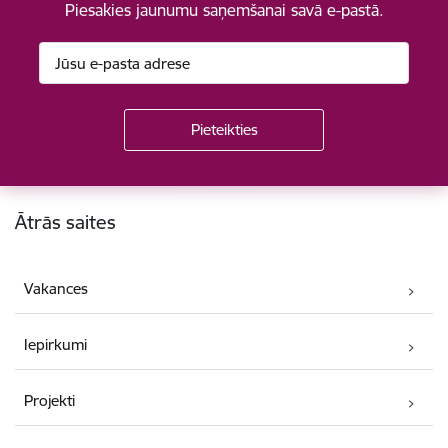
Piesakies jaunumu saņemšanai savā e-pastā.
Kājene
Ātrās saites
Vakances
Iepirkumi
Projekti