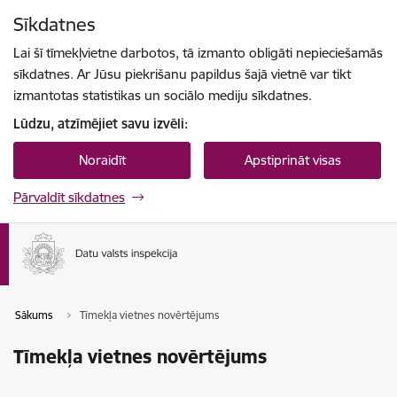
Pāriet uz lapas saturu
Sīkdatnes
Spied
lai meklētu
Enter
Lai šī tīmekļvietne darbotos, tā izmanto obligāti nepieciešamās
sīkdatnes. Ar Jūsu piekrišanu papildus šajā vietnē var tikt
izmantotas statistikas un sociālo mediju sīkdatnes.
Lūdzu, atzīmējiet savu izvēli:
Noraidīt
Apstiprināt visas
Pārvaldīt sīkdatnes
Sākums
Tīmekļa vietnes novērtējums
Tīmekļa vietnes novērtējums