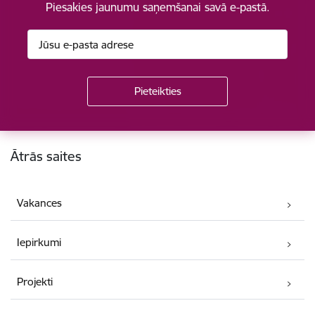
Piesakies jaunumu saņemšanai savā e-pastā.
Kājene
Ātrās saites
Vakances
Iepirkumi
Projekti