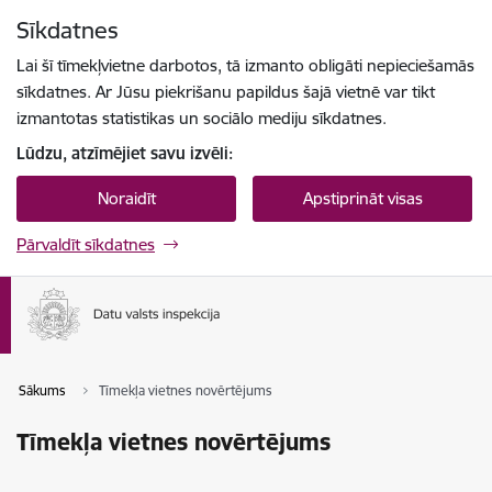
Pāriet uz lapas saturu
Sīkdatnes
Spied
lai meklētu
Enter
Lai šī tīmekļvietne darbotos, tā izmanto obligāti nepieciešamās
sīkdatnes. Ar Jūsu piekrišanu papildus šajā vietnē var tikt
izmantotas statistikas un sociālo mediju sīkdatnes.
Lūdzu, atzīmējiet savu izvēli:
Noraidīt
Apstiprināt visas
Pārvaldīt sīkdatnes
Sākums
Tīmekļa vietnes novērtējums
Tīmekļa vietnes novērtējums