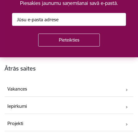
Piesakies jaunumu saņemšanai savā e-pastā.
Kājene
Ātrās saites
Vakances
Iepirkumi
Projekti