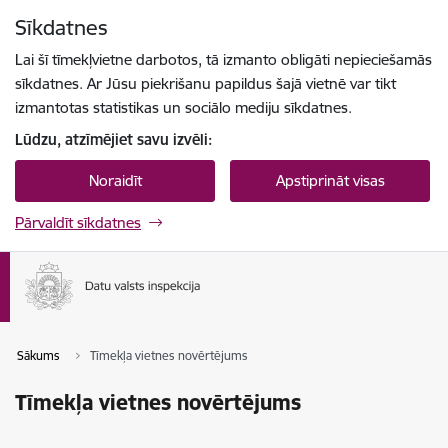
Pāriet uz lapas saturu
Sīkdatnes
Spied
lai meklētu
Enter
Lai šī tīmekļvietne darbotos, tā izmanto obligāti nepieciešamās
sīkdatnes. Ar Jūsu piekrišanu papildus šajā vietnē var tikt
izmantotas statistikas un sociālo mediju sīkdatnes.
Lūdzu, atzīmējiet savu izvēli:
Noraidīt
Apstiprināt visas
Pārvaldīt sīkdatnes
Sākums
Tīmekļa vietnes novērtējums
Tīmekļa vietnes novērtējums