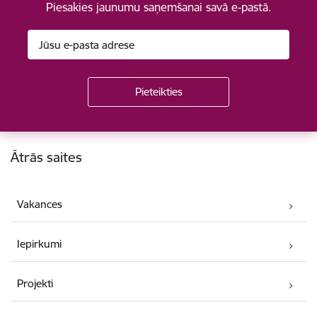
Piesakies jaunumu saņemšanai savā e-pastā.
Kājene
Ātrās saites
Vakances
Iepirkumi
Projekti