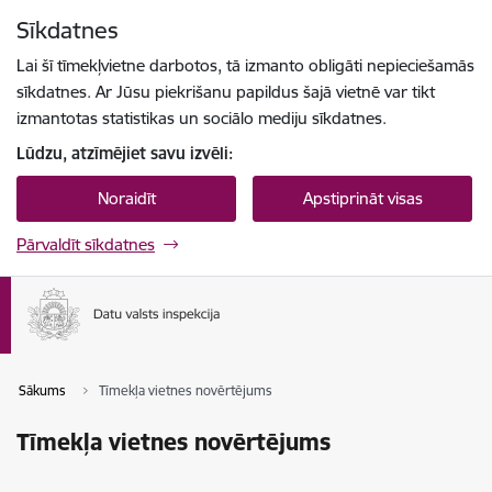
Pāriet uz lapas saturu
Sīkdatnes
Spied
lai meklētu
Enter
Lai šī tīmekļvietne darbotos, tā izmanto obligāti nepieciešamās
sīkdatnes. Ar Jūsu piekrišanu papildus šajā vietnē var tikt
izmantotas statistikas un sociālo mediju sīkdatnes.
Lūdzu, atzīmējiet savu izvēli:
Noraidīt
Apstiprināt visas
Pārvaldīt sīkdatnes
Sākums
Tīmekļa vietnes novērtējums
Tīmekļa vietnes novērtējums