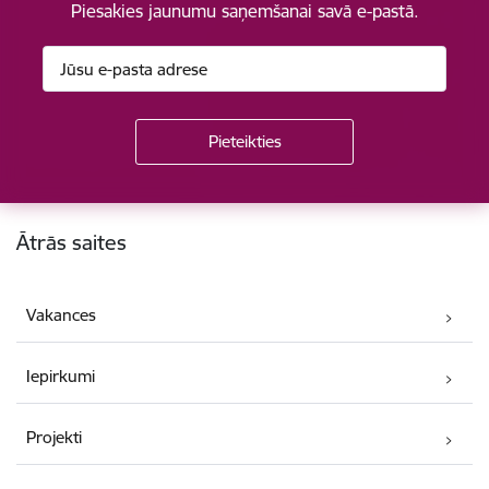
Piesakies jaunumu saņemšanai savā e-pastā.
Kājene
Ātrās saites
Vakances
Iepirkumi
Projekti