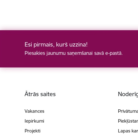
Esi pirmais, kurš uzzina!
Piesakies jaunumu saņemšanai savā e-pastā.
Kājene
Ātrās saites
Noderīg
Vakances
Privātuma
Iepirkumi
Piekļūsta
Projekti
Lapas kar