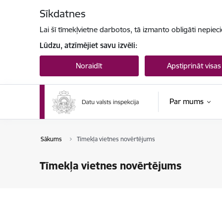
Pāriet uz lapas saturu
Sīkdatnes
Lai šī tīmekļvietne darbotos, tā izmanto obligāti nepiec
Lūdzu, atzīmējiet savu izvēli:
Noraidīt
Apstiprināt visas
Par mums
Sākums
Tīmekļa vietnes novērtējums
Tīmekļa vietnes novērtējums