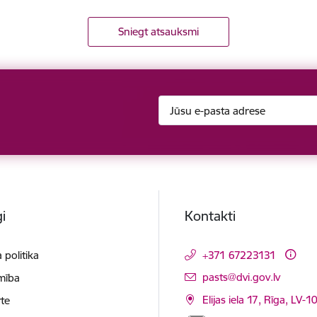
Sniegt atsauksmi
i
Kontakti
 politika
+371 67223131
E-pasts:
pasts@dvi.gov.lv
mība
Elijas iela 17, Rīga, LV-
te