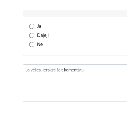
Vai šī informācija bija noderīga?
Jā
Daļēji
Nē
Ja vēlies, ieraksti šeit komentāru