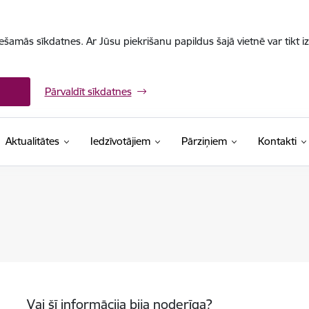
iešamās sīkdatnes. Ar Jūsu piekrišanu papildus šajā vietnē var tikt i
Pārvaldīt sīkdatnes
Aktualitātes
Iedzīvotājiem
Pārziņiem
Kontakti
Vai šī informācija bija noderīga?