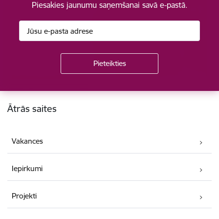
Piesakies jaunumu saņemšanai savā e-pastā.
Kājene
Ātrās saites
Vakances
Iepirkumi
Projekti