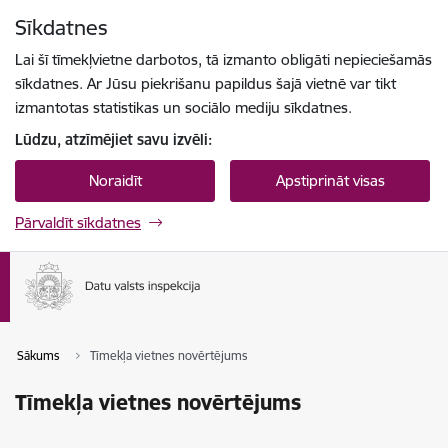
Pāriet uz lapas saturu
Sīkdatnes
Spied
lai meklētu
Enter
Lai šī tīmekļvietne darbotos, tā izmanto obligāti nepieciešamās
sīkdatnes. Ar Jūsu piekrišanu papildus šajā vietnē var tikt
izmantotas statistikas un sociālo mediju sīkdatnes.
Lūdzu, atzīmējiet savu izvēli:
Noraidīt
Apstiprināt visas
Pārvaldīt sīkdatnes
Sākums
Tīmekļa vietnes novērtējums
Tīmekļa vietnes novērtējums