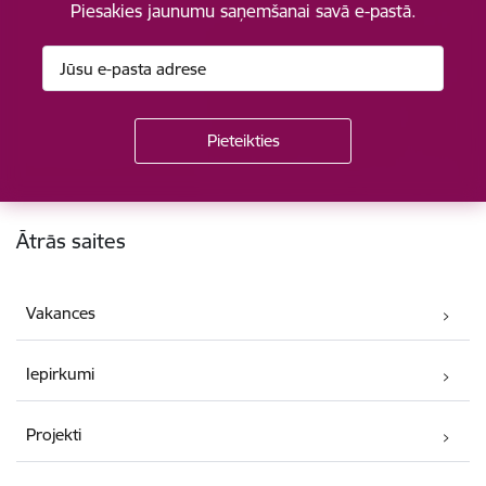
Piesakies jaunumu saņemšanai savā e-pastā.
Kājene
Ātrās saites
Vakances
Iepirkumi
Projekti