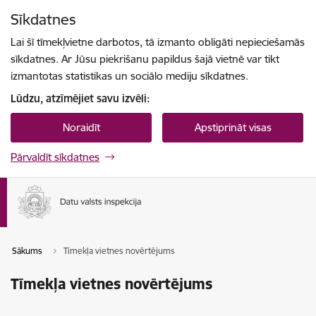
Pāriet uz lapas saturu
Sīkdatnes
Spied
lai meklētu
Enter
Lai šī tīmekļvietne darbotos, tā izmanto obligāti nepieciešamās
sīkdatnes. Ar Jūsu piekrišanu papildus šajā vietnē var tikt
izmantotas statistikas un sociālo mediju sīkdatnes.
Lūdzu, atzīmējiet savu izvēli:
Noraidīt
Apstiprināt visas
Pārvaldīt sīkdatnes
Sākums
Tīmekļa vietnes novērtējums
Tīmekļa vietnes novērtējums