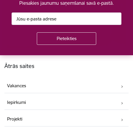
Piesakies jaunumu saņemšanai savā e-pastā.
Kājene
Ātrās saites
Vakances
Iepirkumi
Projekti