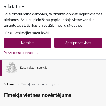
Pāriet uz lapas saturu
Sīkdatnes
Spied
lai meklētu
Enter
Lai šī tīmekļvietne darbotos, tā izmanto obligāti nepieciešamās
sīkdatnes. Ar Jūsu piekrišanu papildus šajā vietnē var tikt
izmantotas statistikas un sociālo mediju sīkdatnes.
Lūdzu, atzīmējiet savu izvēli:
Noraidīt
Apstiprināt visas
Pārvaldīt sīkdatnes
Sākums
Tīmekļa vietnes novērtējums
Tīmekļa vietnes novērtējums