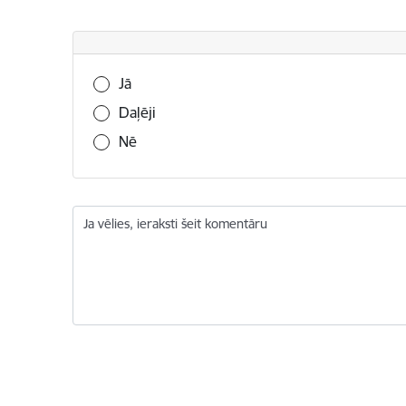
Vai šī informācija bija noderīga?
Jā
Daļēji
Nē
Ja vēlies, ieraksti šeit komentāru