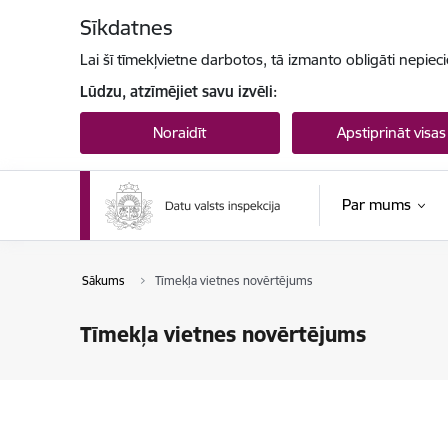
Pāriet uz lapas saturu
Sīkdatnes
Lai šī tīmekļvietne darbotos, tā izmanto obligāti nepiec
Lūdzu, atzīmējiet savu izvēli:
Noraidīt
Apstiprināt visas
Par mums
Sākums
Tīmekļa vietnes novērtējums
Tīmekļa vietnes novērtējums