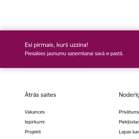
Esi pirmais, kurš uzzina!
Piesakies jaunumu saņemšanai savā e-pastā.
Kājene
Ātrās saites
Noderīg
Vakances
Privātuma
Iepirkumi
Piekļūsta
Projekti
Lapas kar