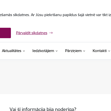
iešamās sīkdatnes. Ar Jūsu piekrišanu papildus šajā vietnē var tikt i
Pārvaldīt sīkdatnes
Aktualitātes
Iedzīvotājiem
Pārziņiem
Kontakti
Vai šī informācija bija noderīga?