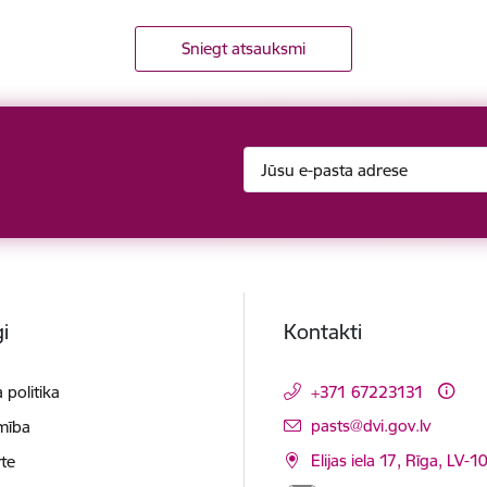
Sniegt atsauksmi
i
Kontakti
 politika
+371 67223131
E-pasts:
pasts@dvi.gov.lv
mība
Elijas iela 17, Rīga, LV-
te