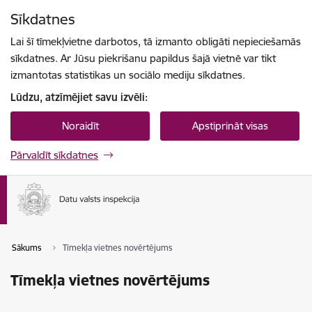
Pāriet uz lapas saturu
Sīkdatnes
Spied
lai meklētu
Enter
Lai šī tīmekļvietne darbotos, tā izmanto obligāti nepieciešamās
sīkdatnes. Ar Jūsu piekrišanu papildus šajā vietnē var tikt
izmantotas statistikas un sociālo mediju sīkdatnes.
Lūdzu, atzīmējiet savu izvēli:
Noraidīt
Apstiprināt visas
Pārvaldīt sīkdatnes
Sākums
Tīmekļa vietnes novērtējums
Tīmekļa vietnes novērtējums