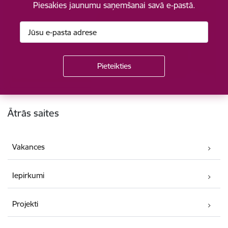
Piesakies jaunumu saņemšanai savā e-pastā.
Kājene
Ātrās saites
Vakances
Iepirkumi
Projekti