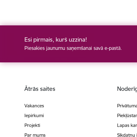
Esi pirmais, kurš uzzina!
Piesakies jaunumu saņemšanai savā e-pastā.
Kājene
Ātrās saites
Noderīg
Vakances
Privātuma
Iepirkumi
Piekļūsta
Projekti
Lapas kar
Par mums
Sīkdatņu 