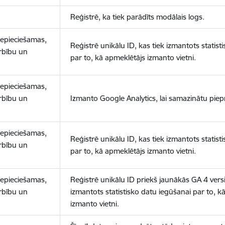
Reģistrē, ka tiek parādīts modālais logs.
nepieciešamas,
Reģistrē unikālu ID, kas tiek izmantots statist
arbību un
par to, kā apmeklētājs izmanto vietni.
nepieciešamas,
arbību un
Izmanto Google Analytics, lai samazinātu piep
nepieciešamas,
Reģistrē unikālu ID, kas tiek izmantots statist
arbību un
par to, kā apmeklētājs izmanto vietni.
nepieciešamas,
Reģistrē unikālu ID priekš jaunākās GA 4 versij
arbību un
izmantots statistisko datu iegūšanai par to, k
izmanto vietni.