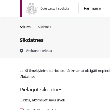
Pāriet uz lapas saturu
Par mums
Sākums
Sīkdatnes
Sīkdatnes
Atskaņot tekstu
Lai šī tīmekļvietne darbotos, tā izmanto obligāti nepiec
sīkdatnes.
Pielāgot sīkdatnes
Lūdzu, atzīmējiet savu izvēli: