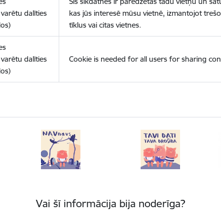
es
Šīs sīkdatnes ir paredzētas tādu vietņu un sat
varētu dalīties
kas jūs interesē mūsu vietnē, izmantojot treš
los)
tīklus vai citas vietnes.
es
varētu dalīties
Cookie is needed for all users for sharing con
los)
Vai šī informācija bija noderīga?