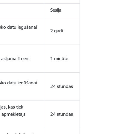
Sesija
isko datu iegūšanai
2 gadi
rasījuma līmeni.
1 minūte
isko datu iegūšanai
24 stundas
as, kas tiek
ā apmeklētājs
24 stundas