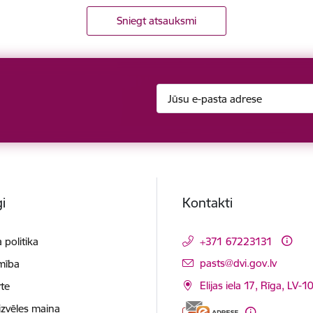
Sniegt atsauksmi
i
Kontakti
 politika
+371 67223131
E-pasts:
pasts@dvi.gov.lv
mība
Elijas iela 17, Rīga, LV-
te
izvēles maiņa