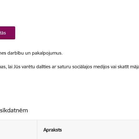
tās
ietnes darbību un pakalpojumus.
, lai Jūs varētu dalīties ar saturu sociālajos medijos vai skatīt mā
 sīkdatnēm
Apraksts