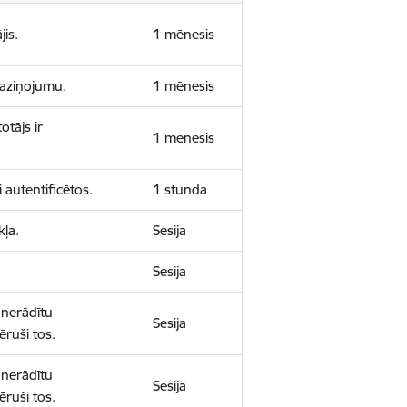
jis.
1 mēnesis
 paziņojumu.
1 mēnesis
otājs ir
1 mēnesis
 autentificētos.
1 stunda
kļa.
Sesija
Sesija
 nerādītu
Sesija
ēruši tos.
 nerādītu
Sesija
ēruši tos.