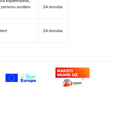
ura koplietošanai,
o personu sociālos
24 stundas
tent
24 stundas