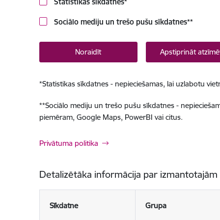
Statistikas sīkdatnes
*
Sociālo mediju un trešo pušu sīkdatnes
**
Noraidīt
Apstiprināt atzīmē
*
Statistikas sīkdatnes - nepieciešamas, lai uzlabotu v
**
Sociālo mediju un trešo pušu sīkdatnes - nepieciešamas
piemēram, Google Maps, PowerBI vai citus.
Privātuma politika
Detalizētāka informācija par izmantotajām
Sīkdatne
Grupa