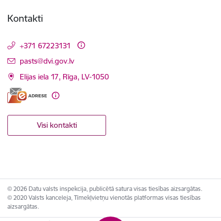
Kontakti
+371 67223131
E-pasts:
pasts@dvi.gov.lv
Elijas iela 17, Rīga, LV-1050
Visi kontakti
© 2026 Datu valsts inspekcija, publicētā satura visas tiesības aizsargātas.
© 2020 Valsts kanceleja, Tīmekļvietņu vienotās platformas visas tiesības
aizsargātas.