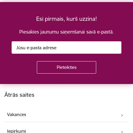
Esi pirmais, kurš uzzina!
Piesakies jaunumu saņemšanai savā e-pastā.
Kājene
Ātrās saites
Vakances
Iepirkumi