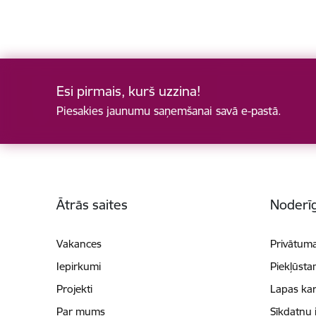
Esi pirmais, kurš uzzina!
Piesakies jaunumu saņemšanai savā e-pastā.
Kājene
Ātrās saites
Noderīg
Vakances
Privātuma
Iepirkumi
Piekļūsta
Projekti
Lapas kar
Par mums
Sīkdatņu 