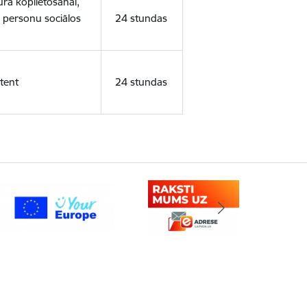
ura koplietošanai,
o personu sociālos
24 stundas
tent
24 stundas