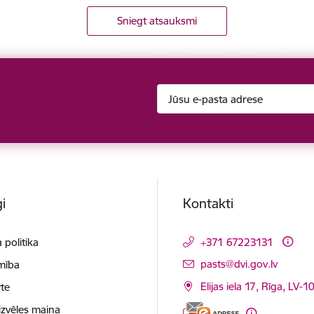
Sniegt atsauksmi
i
Kontakti
 politika
+371 67223131
E-pasts:
pasts@dvi.gov.lv
mība
Elijas iela 17, Rīga, LV-
te
izvēles maiņa