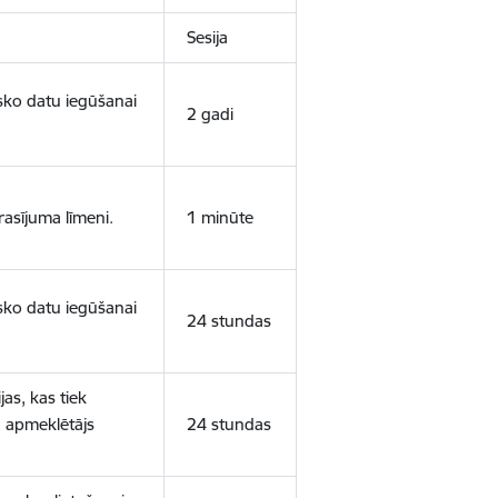
Sesija
isko datu iegūšanai
2 gadi
rasījuma līmeni.
1 minūte
isko datu iegūšanai
24 stundas
as, kas tiek
ā apmeklētājs
24 stundas