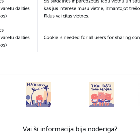
es
Šīs sīkdatnes ir paredzētas tādu vietņu un sat
varētu dalīties
kas jūs interesē mūsu vietnē, izmantojot treš
los)
tīklus vai citas vietnes.
es
varētu dalīties
Cookie is needed for all users for sharing con
los)
Vai šī informācija bija noderīga?