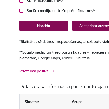
Statistikas sīkdatnes
*
Sociālo mediju un trešo pušu sīkdatnes
**
Noraidīt
Apstiprināt atzīmē
*
Statistikas sīkdatnes - nepieciešamas, lai uzlabotu v
**
Sociālo mediju un trešo pušu sīkdatnes - nepieciešamas
piemēram, Google Maps, PowerBI vai citus.
Privātuma politika
Detalizētāka informācija par izmantotajām
Sīkdatne
Grupa