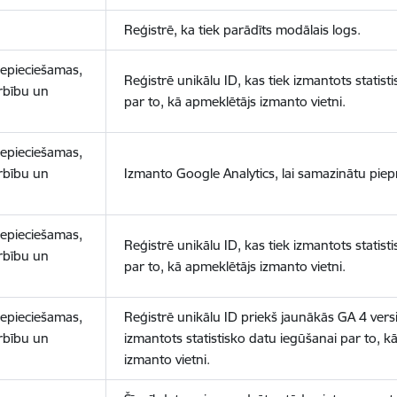
Reģistrē, ka tiek parādīts modālais logs.
nepieciešamas,
Reģistrē unikālu ID, kas tiek izmantots statist
arbību un
par to, kā apmeklētājs izmanto vietni.
nepieciešamas,
arbību un
Izmanto Google Analytics, lai samazinātu piep
nepieciešamas,
Reģistrē unikālu ID, kas tiek izmantots statist
arbību un
par to, kā apmeklētājs izmanto vietni.
nepieciešamas,
Reģistrē unikālu ID priekš jaunākās GA 4 versij
arbību un
izmantots statistisko datu iegūšanai par to, k
izmanto vietni.