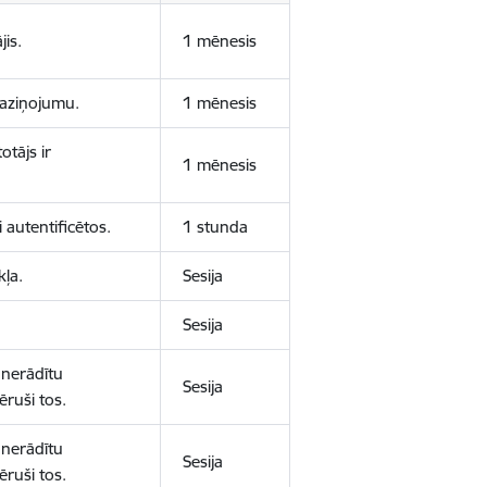
jis.
1 mēnesis
 paziņojumu.
1 mēnesis
otājs ir
1 mēnesis
 autentificētos.
1 stunda
kļa.
Sesija
Sesija
 nerādītu
Sesija
ēruši tos.
 nerādītu
Sesija
ēruši tos.