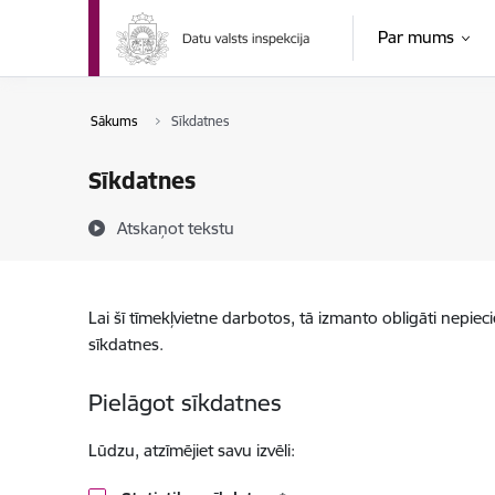
Pāriet uz lapas saturu
Par mums
Sākums
Sīkdatnes
Sīkdatnes
Atskaņot tekstu
Lai šī tīmekļvietne darbotos, tā izmanto obligāti nepiec
sīkdatnes.
Pielāgot sīkdatnes
Lūdzu, atzīmējiet savu izvēli: