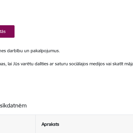
tās
ietnes darbību un pakalpojumus.
, lai Jūs varētu dalīties ar saturu sociālajos medijos vai skatīt mā
 sīkdatnēm
Apraksts