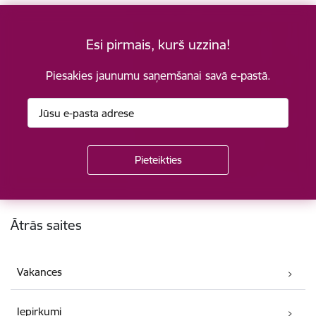
Esi pirmais, kurš uzzina!
Piesakies jaunumu saņemšanai savā e-pastā.
Kājene
Ātrās saites
Vakances
Iepirkumi