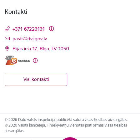
Kontakti
+371 67223131
E-pasts:
pasts@dvi.gov.lv
Elijas iela 17, Rīga, LV-1050
Visi kontakti
© 2026 Datu valsts inspekcija, publicētā satura visas tiesības aizsargātas.
© 2020 Valsts kanceleja, Tīmekļvietņu vienotās platformas visas tiesības
aizsargātas.