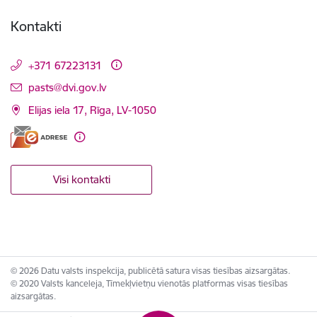
Kontakti
+371 67223131
E-pasts:
pasts@dvi.gov.lv
Elijas iela 17, Rīga, LV-1050
Visi kontakti
© 2026 Datu valsts inspekcija, publicētā satura visas tiesības aizsargātas.
© 2020 Valsts kanceleja, Tīmekļvietņu vienotās platformas visas tiesības
aizsargātas.