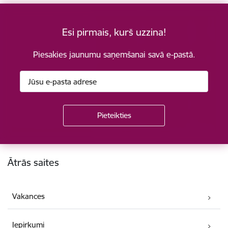
Esi pirmais, kurš uzzina!
Piesakies jaunumu saņemšanai savā e-pastā.
Kājene
Ātrās saites
Vakances
Iepirkumi