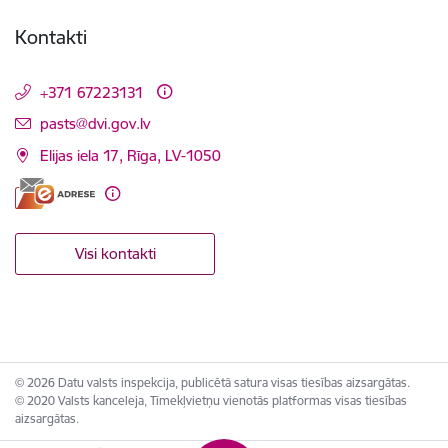
Kontakti
+371 67223131
E-pasts:
pasts@dvi.gov.lv
Elijas iela 17, Rīga, LV-1050
Visi kontakti
© 2026 Datu valsts inspekcija, publicētā satura visas tiesības aizsargātas.
© 2020 Valsts kanceleja, Tīmekļvietņu vienotās platformas visas tiesības
aizsargātas.