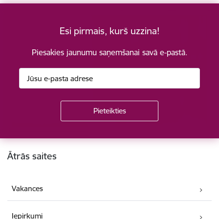
Esi pirmais, kurš uzzina!
Piesakies jaunumu saņemšanai savā e-pastā.
Kājene
Ātrās saites
Vakances
Iepirkumi