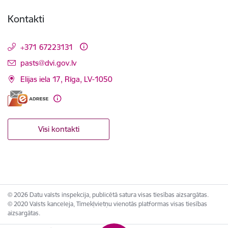
Kontakti
+371 67223131
E-pasts:
pasts@dvi.gov.lv
Elijas iela 17, Rīga, LV-1050
Visi kontakti
© 2026 Datu valsts inspekcija, publicētā satura visas tiesības aizsargātas.
© 2020 Valsts kanceleja, Tīmekļvietņu vienotās platformas visas tiesības
aizsargātas.