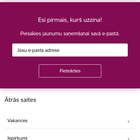
Esi pirmais, kurš uzzina!
Piesakies jaunumu saņemšanai savā e-pastā.
Kājene
Ātrās saites
Vakances
Iepirkumi