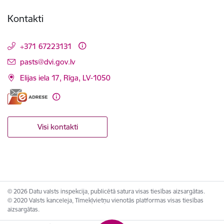
Kontakti
+371 67223131
E-pasts:
pasts@dvi.gov.lv
Elijas iela 17, Rīga, LV-1050
Visi kontakti
© 2026 Datu valsts inspekcija, publicētā satura visas tiesības aizsargātas.
© 2020 Valsts kanceleja, Tīmekļvietņu vienotās platformas visas tiesības
aizsargātas.