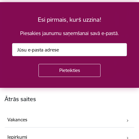
Esi pirmais, kurš uzzina!
Piesakies jaunumu saņemšanai savā e-pastā.
Kājene
Ātrās saites
Vakances
Iepirkumi