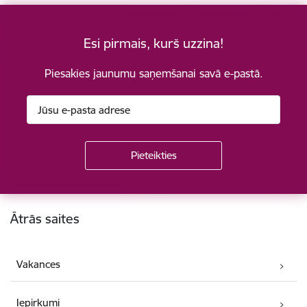
Esi pirmais, kurš uzzina!
Piesakies jaunumu saņemšanai savā e-pastā.
Kājene
Ātrās saites
Vakances
Iepirkumi