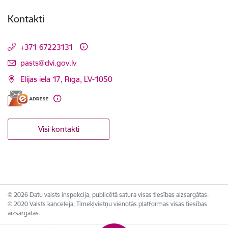
Kontakti
+371 67223131
E-pasts:
pasts@dvi.gov.lv
Elijas iela 17, Rīga, LV-1050
Visi kontakti
© 2026 Datu valsts inspekcija, publicētā satura visas tiesības aizsargātas.
© 2020 Valsts kanceleja, Tīmekļvietņu vienotās platformas visas tiesības
aizsargātas.