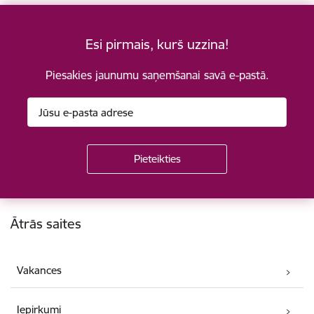
Esi pirmais, kurš uzzina!
Piesakies jaunumu saņemšanai savā e-pastā.
Kājene
Ātrās saites
Vakances
Iepirkumi