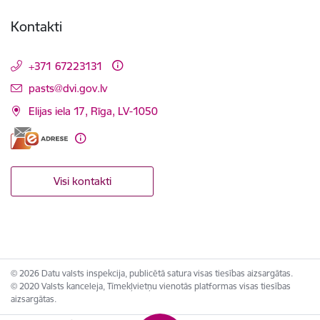
Kontakti
+371 67223131
E-pasts:
pasts@dvi.gov.lv
Elijas iela 17, Rīga, LV-1050
Visi kontakti
© 2026 Datu valsts inspekcija, publicētā satura visas tiesības aizsargātas.
© 2020 Valsts kanceleja, Tīmekļvietņu vienotās platformas visas tiesības
aizsargātas.