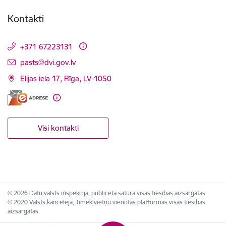
Kontakti
+371 67223131
E-pasts:
pasts@dvi.gov.lv
Elijas iela 17, Rīga, LV-1050
Visi kontakti
© 2026 Datu valsts inspekcija, publicētā satura visas tiesības aizsargātas.
© 2020 Valsts kanceleja, Tīmekļvietņu vienotās platformas visas tiesības
aizsargātas.