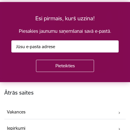
Esi pirmais, kurš uzzina!
Piesakies jaunumu saņemšanai savā e-pastā.
Kājene
Ātrās saites
Vakances
Iepirkumi