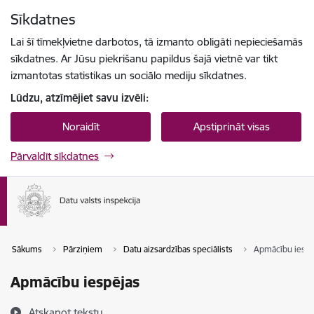
Pāriet uz lapas saturu
Sīkdatnes
Spied
lai meklētu
Enter
Lai šī tīmekļvietne darbotos, tā izmanto obligāti nepieciešamās
sīkdatnes. Ar Jūsu piekrišanu papildus šajā vietnē var tikt
izmantotas statistikas un sociālo mediju sīkdatnes.
Lūdzu, atzīmējiet savu izvēli:
Noraidīt
Apstiprināt visas
Pārvaldīt sīkdatnes
Sākums
Pārziņiem
Datu aizsardzības speciālists
Apmācību iespē
Apmācību iespējas
Atskaņot tekstu