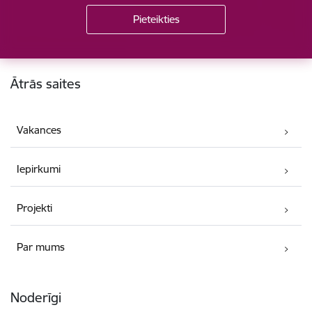
Kājene
Ātrās saites
Vakances
Iepirkumi
Projekti
Par mums
Noderīgi