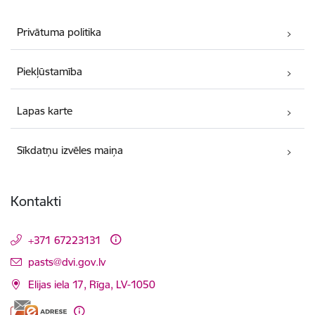
Privātuma politika
Piekļūstamība
Lapas karte
Sīkdatņu izvēles maiņa
Kontakti
+371 67223131
E-pasts:
pasts@dvi.gov.lv
Elijas iela 17, Rīga, LV-1050