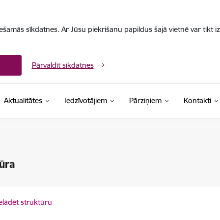
iešamās sīkdatnes. Ar Jūsu piekrišanu papildus šajā vietnē var tikt i
Pārvaldīt sīkdatnes
Aktualitātes
Iedzīvotājiem
Pārziņiem
Kontakti
ūra
elādēt struktūru