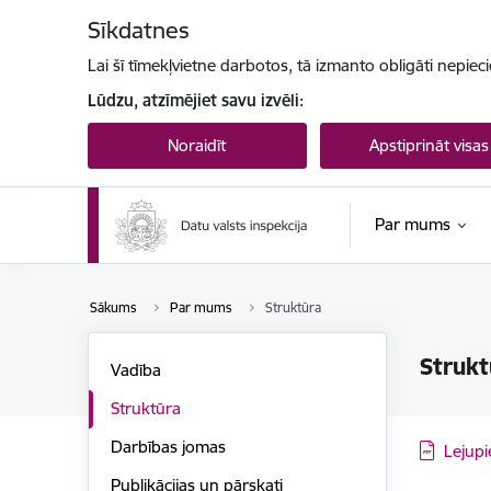
Pāriet uz lapas saturu
Sīkdatnes
Lai šī tīmekļvietne darbotos, tā izmanto obligāti nepiec
Lūdzu, atzīmējiet savu izvēli:
Noraidīt
Apstiprināt visas
Par mums
Sākums
Par mums
Struktūra
Strukt
Vadība
Struktūra
Darbības jomas
Lejupi
Publikācijas un pārskati