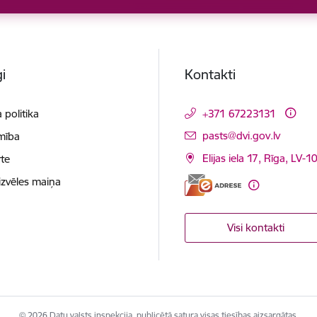
i
Kontakti
 politika
+371 67223131
E-pasts:
pasts@dvi.gov.lv
mība
Elijas iela 17, Rīga, LV-
te
izvēles maiņa
Visi kontakti
© 2026 Datu valsts inspekcija, publicētā satura visas tiesības aizsargātas.