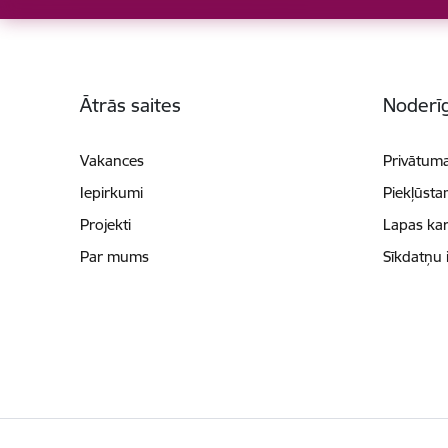
Kājene
Ātrās saites
Noderīg
Vakances
Privātuma
Iepirkumi
Piekļūsta
Projekti
Lapas kar
Par mums
Sīkdatņu 