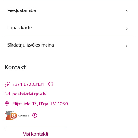
Piekļūstamība
Lapas karte
Sīkdatņu izvēles maiņa
Kontakti
+371 67223131
E-pasts:
pasts@dvi.gov.lv
Elijas iela 17, Rīga, LV-1050
Visi kontakti