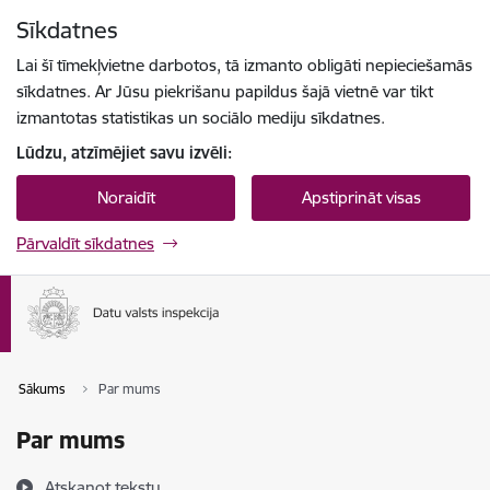
Pāriet uz lapas saturu
Sīkdatnes
Spied
lai meklētu
Enter
Lai šī tīmekļvietne darbotos, tā izmanto obligāti nepieciešamās
sīkdatnes. Ar Jūsu piekrišanu papildus šajā vietnē var tikt
izmantotas statistikas un sociālo mediju sīkdatnes.
Lūdzu, atzīmējiet savu izvēli:
Noraidīt
Apstiprināt visas
Pārvaldīt sīkdatnes
Sākums
Par mums
Par mums
Atskaņot tekstu