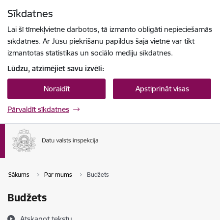
Pāriet uz lapas saturu
Sīkdatnes
Spied
lai meklētu
Enter
Lai šī tīmekļvietne darbotos, tā izmanto obligāti nepieciešamās
sīkdatnes. Ar Jūsu piekrišanu papildus šajā vietnē var tikt
izmantotas statistikas un sociālo mediju sīkdatnes.
Lūdzu, atzīmējiet savu izvēli:
Noraidīt
Apstiprināt visas
Pārvaldīt sīkdatnes
Sākums
Par mums
Budžets
Budžets
Atskaņot tekstu