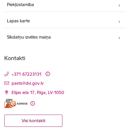
Piekļūstamība
Lapas karte
Sīkdatņu izvēles maiņa
Kontakti
+371 67223131
E-pasts:
pasts@dvi.gov.lv
Elijas iela 17, Rīga, LV-1050
Visi kontakti