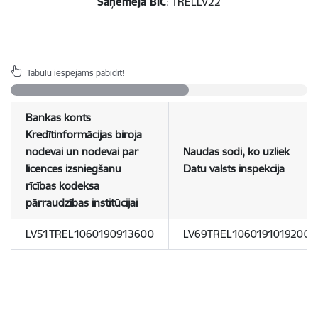
Saņēmēja BIC
: TRELLV22
Tabulu iespējams pabīdīt!
Bankas konts
Kredītinformācijas biroja
nodevai un nodevai par
Naudas sodi, ko uzliek
licences izsniegšanu
Datu valsts inspekcija
rīcības kodeksa
pārraudzības institūcijai
LV51TREL1060190913600
LV69TREL1060191019200