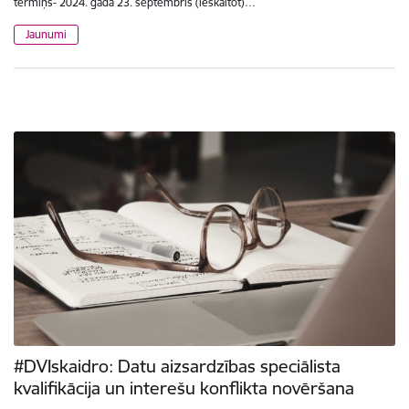
termiņš- 2024. gada 23. septembris (ieskaitot)…
Jaunumi
#DVIskaidro: Datu aizsardzības speciālista
kvalifikācija un interešu konflikta novēršana