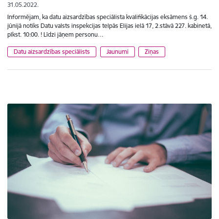
31.05.2022.
Informējam, ka datu aizsardzības speciālista kvalifikācijas eksāmens š.g. 14.
jūnijā notiks Datu valsts inspekcijas telpās Elijas ielā 17, 2.stāvā 227. kabinetā,
plkst. 10:00. ! Līdzi jāņem personu…
Datu aizsardzības speciālists
Jaunumi
Ziņas