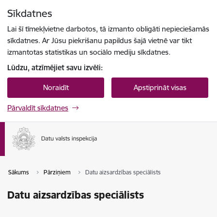
Pāriet uz lapas saturu
Sīkdatnes
Spied
lai meklētu
Enter
Lai šī tīmekļvietne darbotos, tā izmanto obligāti nepieciešamās
sīkdatnes. Ar Jūsu piekrišanu papildus šajā vietnē var tikt
izmantotas statistikas un sociālo mediju sīkdatnes.
Lūdzu, atzīmējiet savu izvēli:
Noraidīt
Apstiprināt visas
Pārvaldīt sīkdatnes
Sākums
Pārziņiem
Datu aizsardzības speciālists
Datu aizsardzības speciālists