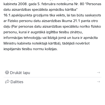
kabineta 2008. gada 5. februāra noteikuma Nr. 80 “Personas
datu aizsardzības speciālista apmācību kārtība”
16.1.apakšpunkta grozījums tika veikts, lai tas būtu saskaņots
ar Fizisko personu datu aizsardzības likuma 21.1 panta otro
daļu (Par personas datu aizsardzības speciālistu norīko fizisko
personu, kurai ir augstākā izglītība tiesību zinātņu,
informācijas tehnoloģiju vai līdzīgā jomā un kura ir apmācīta
Ministru kabineta noteiktajā kārtībā), tādējādi novēršot
iespējamās tiesību normu kolīzijas.
Drukāt lapu
Dalīties