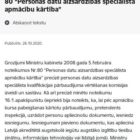
80 “Personas datu aizsardzības speciālista
apmācību kārtība”
Atskaņot tekstu
Publicēts: 26.10.2020.
Grozījumi Ministru kabineta 2008.gada 5.februāra
noteikumos Nr.80 “Personas datu aizsardzības speciālista
apmācību kārtība” precizē personas datu aizsardzības
speciālista kvalifikācijas pārbaudījuma vērtēšanas komisijas
izveidi un sastāvu. Kā arī precizē minēto noteikumu
16.1.apakšpunktu (iepriekš bija noteikts, ka, lai pēc apmācību
kursa pabeigšanas kārtotu pārbaudījumu, pretendents
inspekcijā, uzrādot personu apliecinošu dokumentu, iesniedz
iesniegumu. Iesniegumam pievieno dokumentu, kas apliecina
Latvijā akreditētā augstskolā iegūtu augstāko izglītību tiesību
zinātņu, informācijas tehnoloģiju vai līdzīgā jomā). Ministru