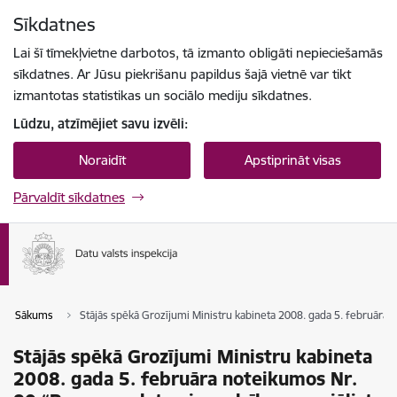
Pāriet uz lapas saturu
Sīkdatnes
Spied
lai meklētu
Enter
Lai šī tīmekļvietne darbotos, tā izmanto obligāti nepieciešamās
sīkdatnes. Ar Jūsu piekrišanu papildus šajā vietnē var tikt
izmantotas statistikas un sociālo mediju sīkdatnes.
Lūdzu, atzīmējiet savu izvēli:
Noraidīt
Apstiprināt visas
Pārvaldīt sīkdatnes
Sākums
Stājās spēkā Grozījumi Ministru kabineta 2008. gada 5. februāra 
Stājās spēkā Grozījumi Ministru kabineta
2008. gada 5. februāra noteikumos Nr.