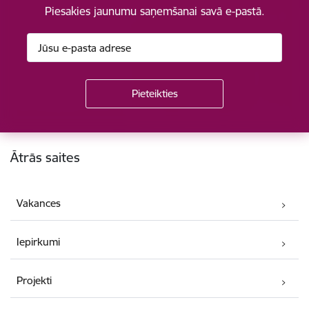
Piesakies jaunumu saņemšanai savā e-pastā.
Kājene
Ātrās saites
Vakances
Iepirkumi
Projekti