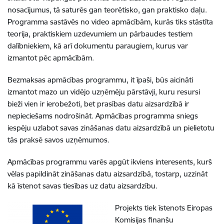
nosacījumus, tā saturēs gan teorētisko, gan praktisko daļu.
Programma sastāvēs no video apmācībām, kurās tiks stāstīta
teorija, praktiskiem uzdevumiem un pārbaudes testiem
dalībniekiem, kā arī dokumentu paraugiem, kurus var
izmantot pēc apmācībām.
Bezmaksas apmācības programmu, it īpaši, būs aicināti
izmantot mazo un vidējo uzņēmēju pārstāvji, kuru resursi
bieži vien ir ierobežoti, bet prasības datu aizsardzībā ir
nepieciešams nodrošināt. Apmācības programma sniegs
iespēju uzlabot savas zināšanas datu aizsardzībā un pielietotu
tās praksē savos uzņēmumos.
Apmācības programmu varēs apgūt ikviens interesents, kurš
vēlas papildināt zināšanas datu aizsardzībā, tostarp, uzzināt
kā īstenot savas tiesības uz datu aizsardzību.
Projekts tiek īstenots Eiropas
Komisijas finanšu