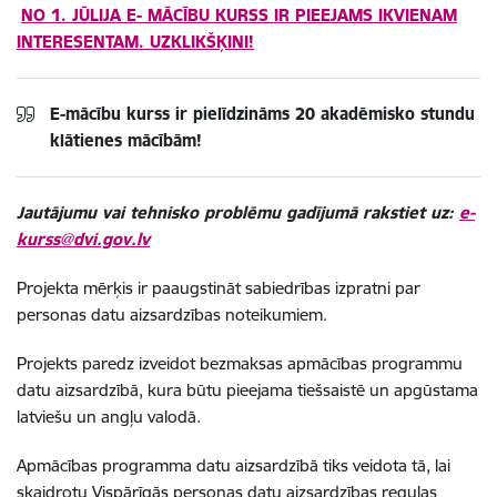
NO 1. JŪLIJA E- MĀCĪBU KURSS IR PIEEJAMS IKVIENAM
INTERESENTAM. UZKLIKŠĶINI!
E-mācību kurss ir pielīdzināms 20 akadēmisko stundu
klātienes mācībām!
Jautājumu vai tehnisko problēmu gadījumā rakstiet uz:
e-
kurss@dvi.gov.lv
Projekta mērķis ir paaugstināt sabiedrības izpratni par
personas datu aizsardzības noteikumiem.
Projekts paredz izveidot bezmaksas apmācības programmu
datu aizsardzībā, kura būtu pieejama tiešsaistē un apgūstama
latviešu un angļu valodā.
Apmācības programma datu aizsardzībā tiks veidota tā, lai
skaidrotu Vispārīgās personas datu aizsardzības regulas