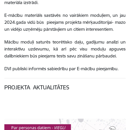
materiāla izstrādi.
E-mācību materiāls sastāvēs no vairākiem moduļiem, un jau
2024.gada vidū būs pieejams projekta mērķauditorijai- mazo
un vidējo uzņēmēju pārstāvjiem un citiem interesentiem.
Mācību moduļi saturēs teorētisko daļu, gadījumu analīzi un
interaktīvu uzdevumu, kā arī pēc visu moduļu apguves
dalībniekiem būs pieejams tests savu zināšanu pārbaudei.
DVI publiski informēs sabiedrību par E-mācību pieejamību.
PROJEKTA AKTUALITĀTES