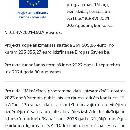
programmas "Pilsoņi,
vienlīdzība, tiesības un
vērtības” (CERV)
2021.–
2027.gadam,
konkursa
Nr.CERV-2021-DATA ietvaros.
Projekta kopējās izmaksas sastāda 261 505,86 euro, no
kurām 235 355,27 euro līdzfinansē Eiropas Savienība.
Projekta īstenošanas termiņš ir no 2022.gada 1.septembra
līdz 2024.gada 30.augustam.
Projekta “Tālmācības programma datu aizsardzībā” ietvaros
2023.gadā īstenots publiskais iepirkums: atklāts konkurss “E-
mācību “Personas datu aizsardzība mazajiem un vidējiem
uzņēmējiem” satura un interaktivitātes izstrāde, lokalizācija un
tehniskā nodrošināšana” un 2023.gada 21.jūlijā noslēgts
iepirkuma līgums ar SIA “Datorzinību centrs” par E-mācību