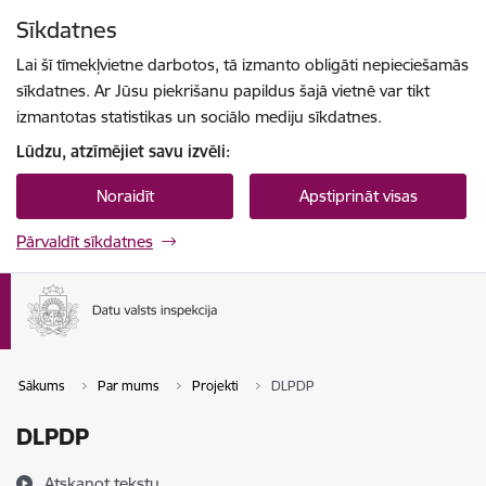
Pāriet uz lapas saturu
Sīkdatnes
Spied
lai meklētu
Enter
Lai šī tīmekļvietne darbotos, tā izmanto obligāti nepieciešamās
sīkdatnes. Ar Jūsu piekrišanu papildus šajā vietnē var tikt
izmantotas statistikas un sociālo mediju sīkdatnes.
Lūdzu, atzīmējiet savu izvēli:
Noraidīt
Apstiprināt visas
Pārvaldīt sīkdatnes
Sākums
Par mums
Projekti
DLPDP
DLPDP
Atskaņot tekstu