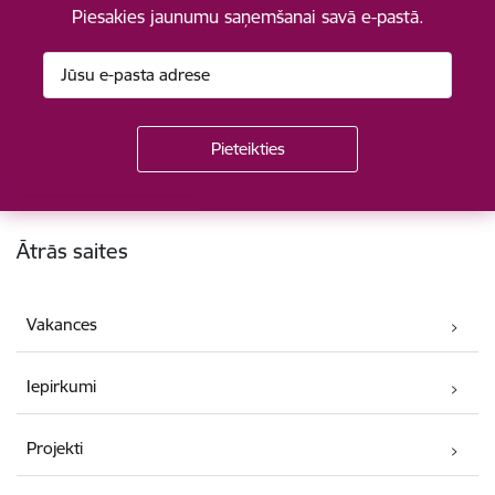
Piesakies jaunumu saņemšanai savā e-pastā.
Kājene
Ātrās saites
Vakances
Iepirkumi
Projekti