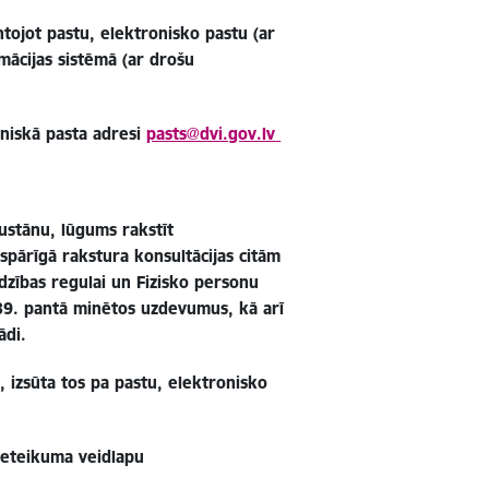
tojot pastu, elektronisko pastu (ar
ācijas sistēmā (ar drošu
oniskā pasta adresi
pasts@dvi.gov.lv
gustānu, lūgums rakstīt
ispārīgā rakstura konsultācijas citām
dzības regulai un Fizisko personu
 39. pantā minētos uzdevumus, kā arī
ādi.
, izsūta tos pa pastu, elektronisko
 pieteikuma veidlapu