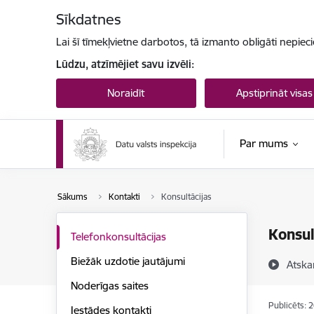
Pāriet uz lapas saturu
Sīkdatnes
Lai šī tīmekļvietne darbotos, tā izmanto obligāti nepiec
Lūdzu, atzīmējiet savu izvēli:
Noraidīt
Apstiprināt visas
Par mums
Sākums
Kontakti
Konsultācijas
Konsul
Telefonkonsultācijas
Biežāk uzdotie jautājumi
Atska
Noderīgas saites
Publicēts: 
Iestādes kontakti