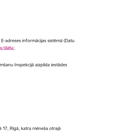
 E-adreses informācijas sistēmā (Datu
lv/datu-
mšanu Inspekcijā aizpilda iestādes
lā 17, Rīgā, katra mēneša otrajā