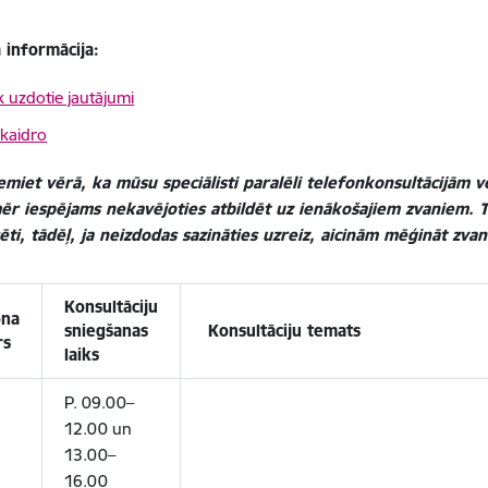
 informācija:
k uzdotie jautājumi
kaidro
miet vērā, ka mūsu speciālisti paralēli telefonkonsultācijām v
ēr iespējams nekavējoties atbildēt uz ienākošajiem zvaniem. T
ti, tādēļ, ja neizdodas sazināties uzreiz, aicinām mēģināt zvanī
Konsultāciju
ona
sniegšanas
Konsultāciju temats
rs
laiks
P. 09.00–
12.00 un
13.00–
16.00