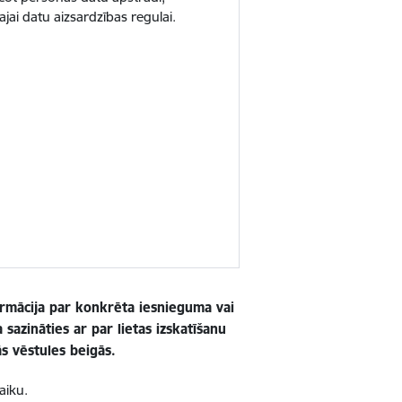
jai datu aizsardzības regulai.
formācija par konkrēta iesnieguma vai
 sazināties ar par lietas izskatīšanu
s vēstules beigās.
aiku.