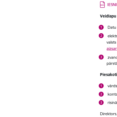
Lejupielā
IESN
Veidlapu 
Datu v
elekt
valsts
aizsa
zvano
pārstā
Piesakot
vārds
konta
risin
Direktors