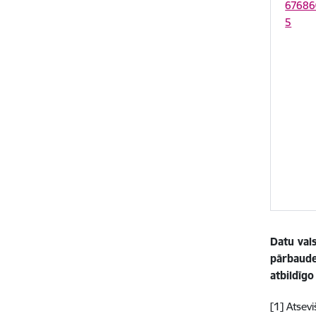
67686
5
Datu vals
pārbaudes
atbildīg
[1] Atsev