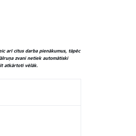
eic arī citus darba pienākumus, tāpēc
ālruņa zvani netiek automātiski
t atkārtoti vēlāk.