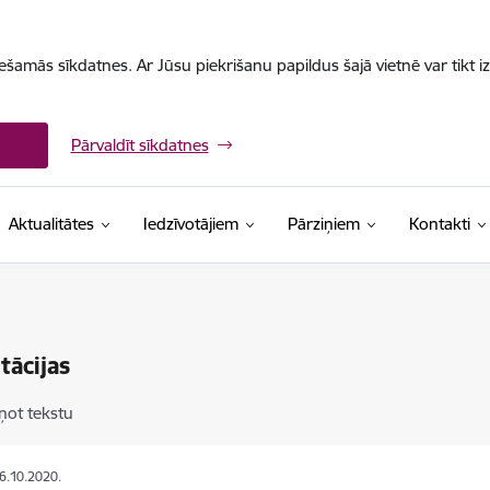
iešamās sīkdatnes. Ar Jūsu piekrišanu papildus šajā vietnē var tikt i
Pārvaldīt sīkdatnes
Aktualitātes
Iedzīvotājiem
Pārziņiem
Kontakti
tācijas
ņot tekstu
26.10.2020.