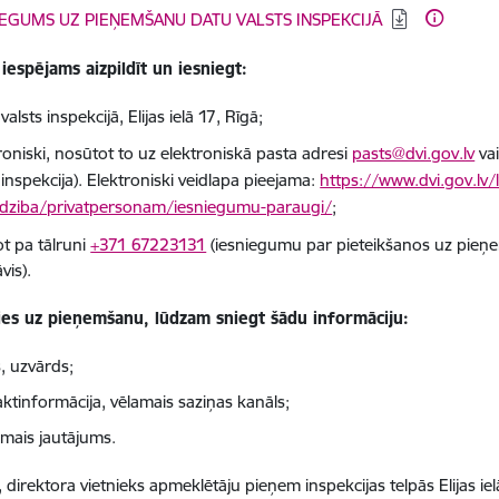
dēt:
IEGUMS UZ PIEŅEMŠANU DATU VALSTS INSPEKCIJĀ
iespējams aizpildīt un iesniegt:
alsts inspekcijā, Elijas ielā 17, Rīgā;
roniski, nosūtot to uz elektroniskā pasta adresi
pasts@dvi.gov.lv
vai
 inspekcija). Elektroniski veidlapa pieejama:
https://www.dvi.gov.lv/
rdziba/privatpersonam/iesniegumu-paraugi/
;
t pa tālruni
+371 67223131
(iesniegumu par pieteikšanos uz pieņe
vis).
ies uz pieņemšanu, lūdzam sniegt šādu informāciju:
, uzvārds;
ktinformācija, vēlamais saziņas kanāls;
āmais jautājums.
, direktora vietnieks apmeklētāju pieņem inspekcijas telpās Elijas ie