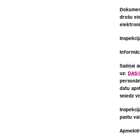
Dokument
drošu el
elektron
Inspekci
Informāc
Saziņai a
uz:
DAS@
personām
datu aps
sniedz vi
Inspekcij
pastu va
Apmeklēt