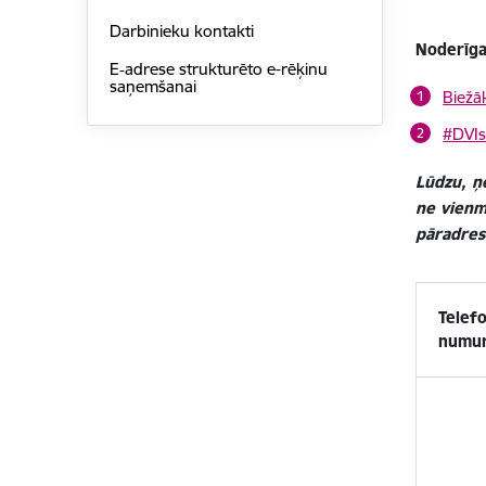
Darbinieku kontakti
Noderīga
E‑adrese strukturēto e-rēķinu
saņemšanai
Biežā
#DVIs
Lūdzu, ņe
ne vienm
pāradresē
Telef
numu