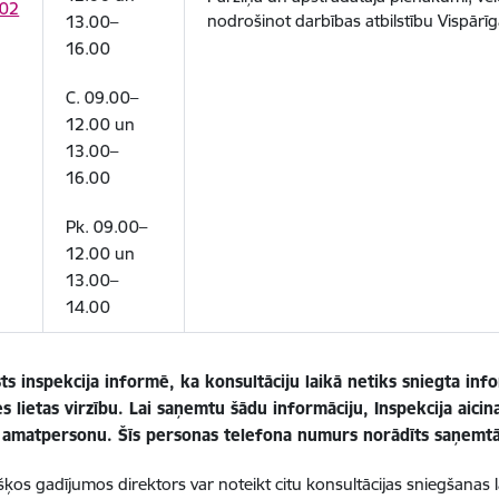
02
nodrošinot darbības atbilstību Vispārīga
13.00–
16.00
C. 09.00–
12.00 un
13.00–
16.00
Pk. 09.00–
12.00 un
13.00–
14.00
ts inspekcija informē, ka konsultāciju laikā netiks sniegta in
 lietas virzību. Lai saņemtu šādu informāciju, Inspekcija aicina
o amatpersonu. Šīs personas telefona numurs norādīts saņemtā
išķos gadījumos direktors var noteikt citu konsultācijas sniegšanas l