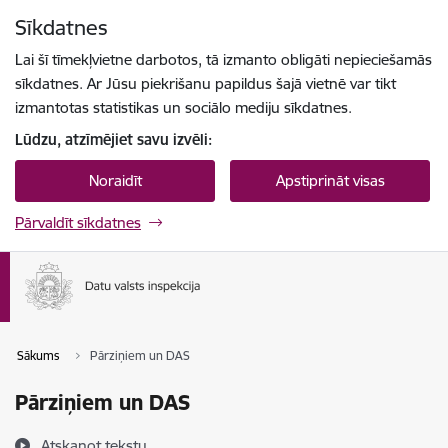
Pāriet uz lapas saturu
Sīkdatnes
Spied
lai meklētu
Enter
Lai šī tīmekļvietne darbotos, tā izmanto obligāti nepieciešamās
sīkdatnes. Ar Jūsu piekrišanu papildus šajā vietnē var tikt
izmantotas statistikas un sociālo mediju sīkdatnes.
Lūdzu, atzīmējiet savu izvēli:
Noraidīt
Apstiprināt visas
Pārvaldīt sīkdatnes
Sākums
Pārziņiem un DAS
Pārziņiem un DAS
Atskaņot tekstu