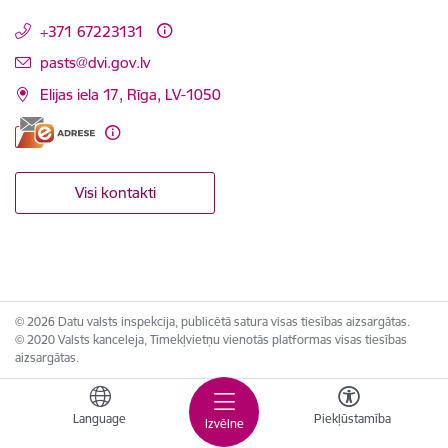
+371 67223131
E-pasts:
pasts@dvi.gov.lv
Elijas iela 17, Rīga, LV-1050
Visi kontakti
© 2026 Datu valsts inspekcija, publicētā satura visas tiesības aizsargātas.
© 2020 Valsts kanceleja, Tīmekļvietņu vienotās platformas visas tiesības
aizsargātas.
Language
Piekļūstamība
Izvēlne