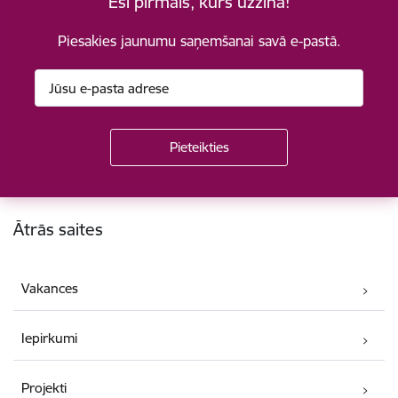
Esi pirmais, kurš uzzina!
Piesakies jaunumu saņemšanai savā e-pastā.
Kājene
Ātrās saites
Vakances
Iepirkumi
Projekti