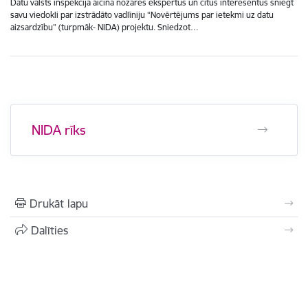
Datu valsts inspekcija aicina nozares ekspertus un citus interesentus sniegt
savu viedokli par izstrādāto vadlīniju “Novērtējums par ietekmi uz datu
aizsardzību” (turpmāk- NIDA) projektu. Sniedzot…
NIDA rīks
Drukāt lapu
Dalīties