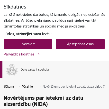
Pāriet uz lapas saturu
Sīkdatnes
Spied
lai meklētu
Enter
Lai šī tīmekļvietne darbotos, tā izmanto obligāti nepieciešamās
sīkdatnes. Ar Jūsu piekrišanu papildus šajā vietnē var tikt
izmantotas statistikas un sociālo mediju sīkdatnes.
Lūdzu, atzīmējiet savu izvēli:
Noraidīt
Apstiprināt visas
Pārvaldīt sīkdatnes
Sākums
Pārziņiem
Novērtējums par ietekmi uz datu aizsardzību (NID
Novērtējums par ietekmi uz datu
aizsardzību (NIDA)