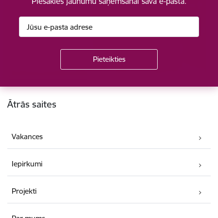
Piesakies jaunumu saņemšanai savā e-pastā.
Kājene
Ātrās saites
Vakances
Iepirkumi
Projekti