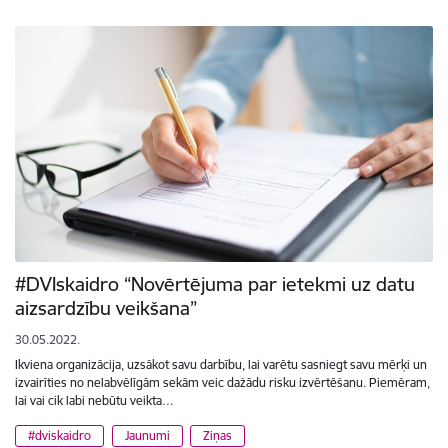
#DVIskaidro “Novērtējuma par ietekmi uz datu
aizsardzību veikšana”
30.05.2022.
Ikviena organizācija, uzsākot savu darbību, lai varētu sasniegt savu mērķi un
izvairīties no nelabvēlīgām sekām veic dažādu risku izvērtēšanu. Piemēram,
lai vai cik labi nebūtu veikta…
#dviskaidro
Jaunumi
Ziņas