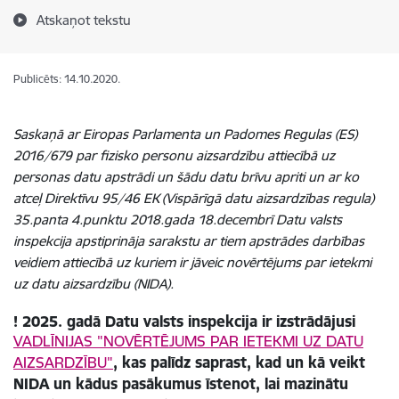
Atskaņot tekstu
Publicēts: 14.10.2020.
Saskaņā ar Eiropas Parlamenta un Padomes Regulas (ES)
2016/679 par fizisko personu aizsardzību attiecībā uz
personas datu apstrādi un šādu datu brīvu apriti un ar ko
atceļ Direktīvu 95/46 EK (Vispārīgā datu aizsardzības regula)
35.panta 4.punktu 2018.gada 18.decembrī Datu valsts
inspekcija apstiprināja
sarakstu ar tiem apstrādes darbības
veidiem
attiecībā uz kuriem ir jāveic
novērtējums par ietekmi
uz datu aizsardzību (NIDA).
! 2025. gadā Datu valsts inspekcija ir izstrādājusi
VADLĪNIJAS "NOVĒRTĒJUMS PAR IETEKMI UZ DATU
AIZSARDZĪBU"
, kas
palīdz saprast, kad un kā veikt
NIDA un kādus pasākumus īstenot, lai mazinātu