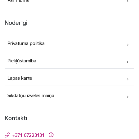
Par mums
Noderīgi
Privātuma politika
Piekļūstamība
Lapas karte
Sīkdatņu izvēles maiņa
Kontakti
+371 67223131