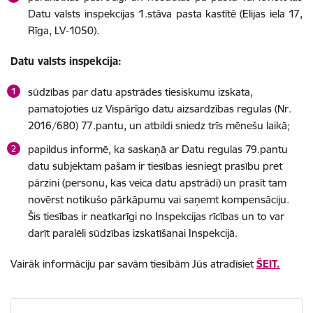
Datu valsts inspekcijas 1.stāva pasta kastītē (Elijas iela 17,
Rīga, LV-1050).
Datu valsts inspekcija:
sūdzības par datu apstrādes tiesiskumu izskata,
pamatojoties uz Vispārīgo datu aizsardzības regulas (Nr.
2016/680) 77.pantu, un atbildi sniedz trīs mēnešu laikā;
papildus informē, ka saskaņā ar Datu regulas 79.pantu
datu subjektam pašam ir tiesības iesniegt prasību pret
pārzini (personu, kas veica datu apstrādi) un prasīt tam
novērst notikušo pārkāpumu vai saņemt kompensāciju.
Šis tiesības ir neatkarīgi no Inspekcijas rīcības un to var
darīt paralēli sūdzības izskatīšanai Inspekcijā.
Vairāk informāciju par savām tiesībām Jūs atradīsiet
ŠEIT.