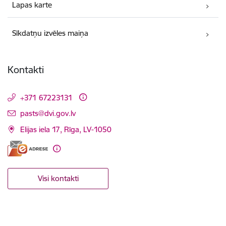
Lapas karte
Sīkdatņu izvēles maiņa
Kontakti
+371 67223131
E-pasts:
pasts@dvi.gov.lv
Elijas iela 17, Rīga, LV-1050
Visi kontakti