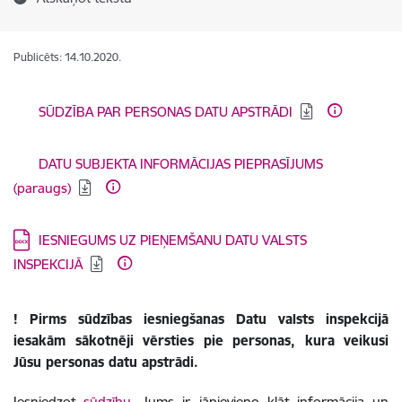
Publicēts: 14.10.2020.
Lejupielādēt:
SŪDZĪBA PAR PERSONAS DATU APSTRĀDI
Lejupielādēt:
DATU SUBJEKTA INFORMĀCIJAS PIEPRASĪJUMS
(paraugs)
Lejupielādēt:
IESNIEGUMS UZ PIEŅEMŠANU DATU VALSTS
INSPEKCIJĀ
! Pirms sūdzības iesniegšanas Datu valsts inspekcijā
iesakām sākotnēji vērsties pie personas, kura veikusi
Jūsu personas datu apstrādi.
Iesniedzot
sūdzību,
Jums ir jāpievieno klāt informācija un