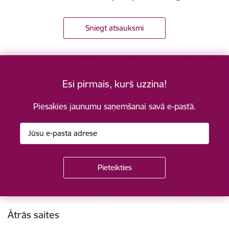
Sniegt atsauksmi
Esi pirmais, kurš uzzina!
Piesakies jaunumu saņemšanai savā e-pastā.
Kājene
Ātrās saites