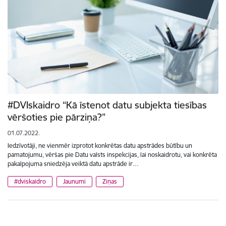
#DVIskaidro “Kā īstenot datu subjekta tiesības
vēršoties pie pārziņa?”
01.07.2022.
Iedzīvotāji, ne vienmēr izprotot konkrētas datu apstrādes būtību un
pamatojumu, vēršas pie Datu valsts inspekcijas, lai noskaidrotu, vai konkrēta
pakalpojuma sniedzēja veiktā datu apstrāde ir…
#dviskaidro
Jaunumi
Ziņas