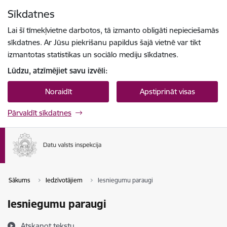
Pāriet uz lapas saturu
Sīkdatnes
Spied
lai meklētu
Enter
Lai šī tīmekļvietne darbotos, tā izmanto obligāti nepieciešamās
sīkdatnes. Ar Jūsu piekrišanu papildus šajā vietnē var tikt
izmantotas statistikas un sociālo mediju sīkdatnes.
Lūdzu, atzīmējiet savu izvēli:
Noraidīt
Apstiprināt visas
Pārvaldīt sīkdatnes
Sākums
Iedzīvotājiem
Iesniegumu paraugi
Iesniegumu paraugi
Atskaņot tekstu