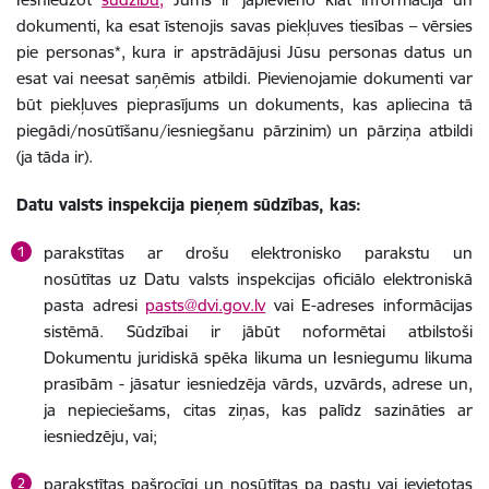
dokumenti, ka esat īstenojis savas piekļuves tiesības – vērsies
pie personas*, kura ir apstrādājusi Jūsu personas datus un
esat vai neesat saņēmis atbildi. Pievienojamie dokumenti var
būt piekļuves pieprasījums un dokuments, kas apliecina tā
piegādi/nosūtīšanu/iesniegšanu pārzinim) un pārziņa atbildi
(ja tāda ir).
Datu valsts inspekcija pieņem sūdzības, kas:
parakstītas ar drošu elektronisko parakstu un
nosūtītas uz Datu valsts inspekcijas oficiālo elektroniskā
pasta adresi
pasts@dvi.gov.lv
vai E-adreses informācijas
sistēmā.
Sūdzībai ir jābūt noformētai atbilstoši
Dokumentu juridiskā spēka likuma un Iesniegumu likuma
prasībām
- jāsatur iesniedzēja vārds, uzvārds, adrese un,
ja nepieciešams, citas ziņas, kas palīdz sazināties ar
iesniedzēju, vai;
parakstītas pašrocīgi un nosūtītas pa pastu vai ievietotas