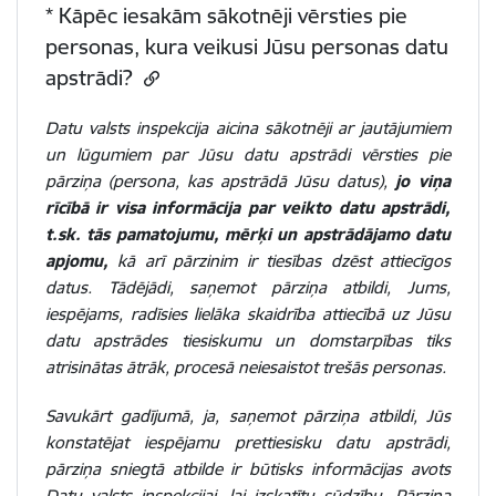
* Kāpēc iesakām sākotnēji vērsties pie
personas, kura veikusi Jūsu personas datu
apstrādi?
Datu valsts inspekcija aicina sākotnēji ar jautājumiem
un lūgumiem par Jūsu datu apstrādi vērsties pie
pārziņa (persona, kas apstrādā Jūsu datus),
jo viņa
rīcībā ir visa informācija par veikto datu apstrādi,
t.sk. tās pamatojumu, mērķi un apstrādājamo datu
apjomu,
kā arī pārzinim ir tiesības dzēst attiecīgos
datus. Tādējādi, saņemot pārziņa atbildi, Jums,
iespējams, radīsies lielāka skaidrība attiecībā uz Jūsu
datu apstrādes tiesiskumu un domstarpības tiks
atrisinātas ātrāk, procesā neiesaistot trešās personas.
Savukārt gadījumā, ja, saņemot pārziņa atbildi, Jūs
konstatējat iespējamu prettiesisku datu apstrādi,
pārziņa sniegtā atbilde ir būtisks informācijas avots
Datu valsts inspekcijai, lai izskatītu sūdzību. Pārziņa