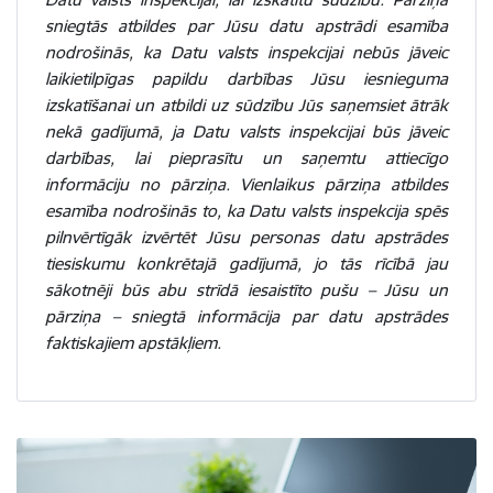
sniegtās atbildes par Jūsu datu apstrādi esamība
nodrošinās, ka Datu valsts inspekcijai nebūs jāveic
laikietilpīgas papildu darbības Jūsu iesnieguma
izskatīšanai un atbildi uz sūdzību Jūs saņemsiet ātrāk
nekā gadījumā, ja Datu valsts inspekcijai būs jāveic
darbības, lai pieprasītu un saņemtu attiecīgo
informāciju no pārziņa. Vienlaikus pārziņa atbildes
esamība nodrošinās to, ka Datu valsts inspekcija spēs
pilnvērtīgāk izvērtēt Jūsu personas datu apstrādes
tiesiskumu konkrētajā gadījumā, jo tās rīcībā jau
sākotnēji būs abu strīdā iesaistīto pušu – Jūsu un
pārziņa – sniegtā informācija par datu apstrādes
faktiskajiem apstākļiem.