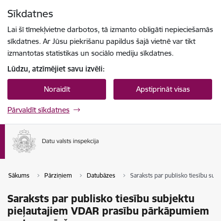
Pāriet uz lapas saturu
Sīkdatnes
Spied
lai meklētu
Enter
Lai šī tīmekļvietne darbotos, tā izmanto obligāti nepieciešamās
sīkdatnes. Ar Jūsu piekrišanu papildus šajā vietnē var tikt
izmantotas statistikas un sociālo mediju sīkdatnes.
Lūdzu, atzīmējiet savu izvēli:
Noraidīt
Apstiprināt visas
Pārvaldīt sīkdatnes
Sākums
Pārziņiem
Datubāzes
Saraksts par publisko tiesību su
Saraksts par publisko tiesību subjektu
pieļautajiem VDAR prasību pārkāpumiem