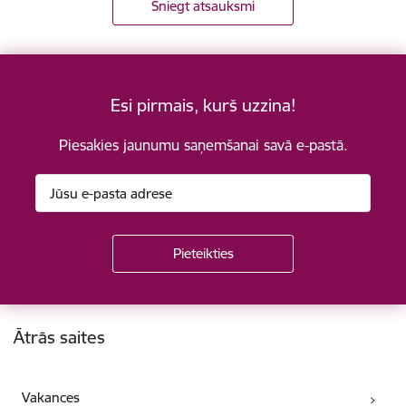
Sniegt atsauksmi
Esi pirmais, kurš uzzina!
Piesakies jaunumu saņemšanai savā e-pastā.
Kājene
Ātrās saites
Vakances