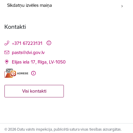
Sīkdatņu izvēles maiņa
Kontakti
+371 67223131
E-pasts:
pasts@dvi.gov.lv
Elijas iela 17, Rīga, LV-1050
Visi kontakti
© 2026 Datu valsts inspekcija, publicētā satura visas tiesības aizsargātas.