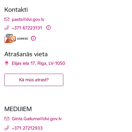
Kontakti
E-pasts:
pasts@dvi.gov.lv
+371 67223131
Atrašanās vieta
Elijas iela 17, Rīga, LV-1050
Kā mūs atrast?
MEDIJIEM
E-pasts:
Ginta.Gailuma@dvi.gov.lv
+371 27212933