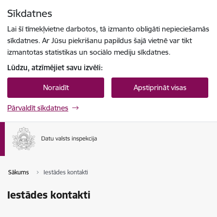
Pāriet uz lapas saturu
Sīkdatnes
Spied
lai meklētu
Enter
Lai šī tīmekļvietne darbotos, tā izmanto obligāti nepieciešamās
sīkdatnes. Ar Jūsu piekrišanu papildus šajā vietnē var tikt
izmantotas statistikas un sociālo mediju sīkdatnes.
Lūdzu, atzīmējiet savu izvēli:
Noraidīt
Apstiprināt visas
Pārvaldīt sīkdatnes
Sākums
Iestādes kontakti
Iestādes kontakti