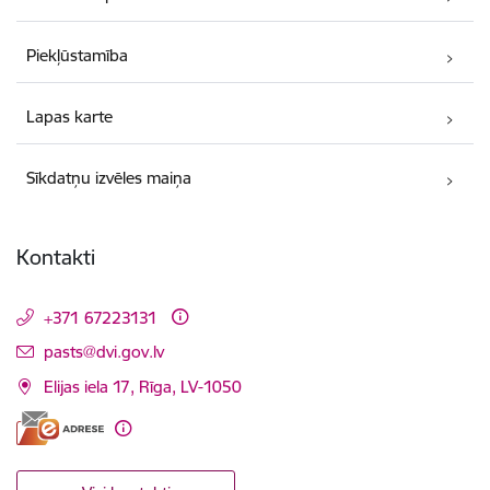
Piekļūstamība
Lapas karte
Sīkdatņu izvēles maiņa
Kontakti
+371 67223131
E-pasts:
pasts@dvi.gov.lv
Elijas iela 17, Rīga, LV-1050