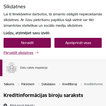
Pāriet uz lapas saturu
Sīkdatnes
Spied
lai meklētu
Enter
Lai šī tīmekļvietne darbotos, tā izmanto obligāti nepieciešamās
sīkdatnes. Ar Jūsu piekrišanu papildus šajā vietnē var tikt
izmantotas statistikas un sociālo mediju sīkdatnes.
Lūdzu, atzīmējiet savu izvēli:
Noraidīt
Apstiprināt visas
Pārvaldīt sīkdatnes
Sākums
Pārziņiem
Datubāzes
Kredītbiroji
Kredītinformācij
Kredītinformācijas biroju saraksts
Atskaņot tekstu