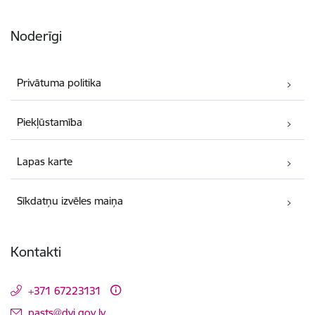
Noderīgi
Privātuma politika
Piekļūstamība
Lapas karte
Sīkdatņu izvēles maiņa
Kontakti
+371 67223131
E-pasts:
pasts@dvi.gov.lv