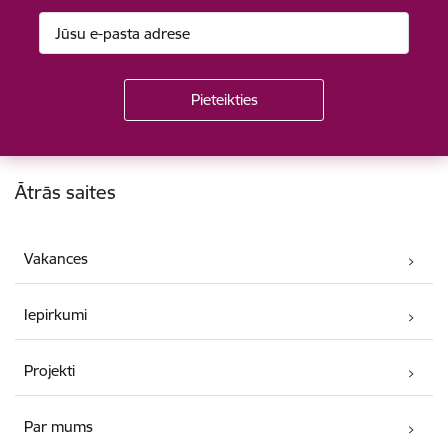
Kājene
Ātrās saites
Vakances
Iepirkumi
Projekti
Par mums