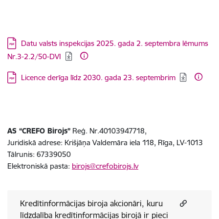
Lejupielādēt:
Datu valsts inspekcijas 2025. gada 2. septembra lēmums
Nr.3-2.2/50-DVI
Lejupielādēt:
Licence derīga līdz 2030. gada 23. septembrim
AS “CREFO Birojs”
Reģ. Nr.40103947718,
Juridiskā adrese: Krišjāņa Valdemāra iela 118, Rīga, LV-1013
Tālrunis: 67339050
Elektroniskā pasta:
birojs@crefobirojs.lv
Kredītinformācijas biroja akcionāri, kuru
līdzdalība kredītinformācijas birojā ir pieci