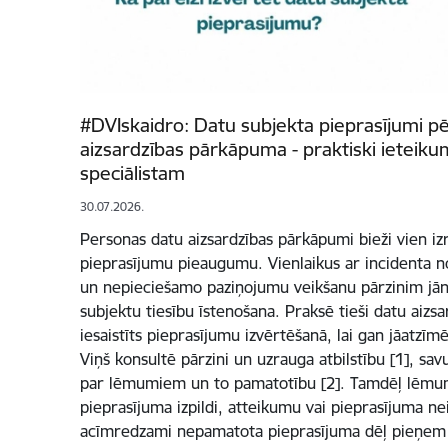
#DVIskaidro: Datu subjekta pieprasījumi p
aizsardzības pārkāpuma - praktiski ieteiku
speciālistam
30.07.2026.
Personas datu aizsardzības pārkāpumi bieži vien iz
pieprasījumu pieaugumu. Vienlaikus ar incidenta n
un nepieciešamo paziņojumu veikšanu pārzinim jāno
subjektu tiesību īstenošana. Praksē tieši datu aizsar
iesaistīts pieprasījumu izvērtēšanā, lai gan jāatzīmē
Viņš konsultē pārzini un uzrauga atbilstību [1], savuk
par lēmumiem un to pamatotību [2]. Tamdēļ lēmum
pieprasījuma izpildi, atteikumu vai pieprasījuma ne
acīmredzami nepamatota pieprasījuma dēļ pieņem ti