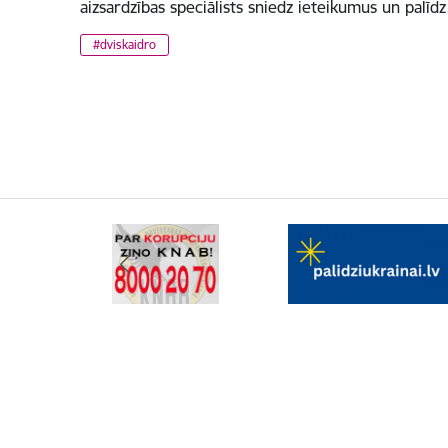
aizsardzības speciālists sniedz ieteikumus un palīd
#dviskaidro