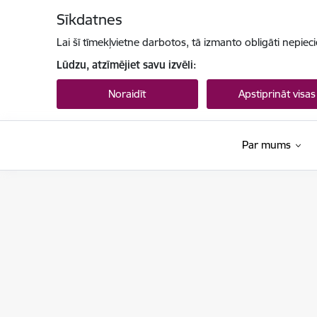
Pāriet uz lapas saturu
Sīkdatnes
Lai šī tīmekļvietne darbotos, tā izmanto obligāti nepiec
Lūdzu, atzīmējiet savu izvēli:
Noraidīt
Apstiprināt visas
Par mums
Datu valsts inspekcija