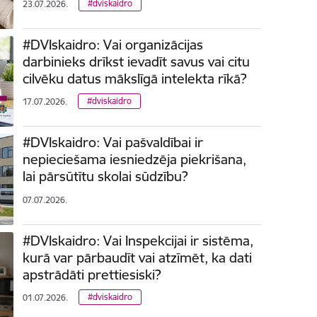
#dviskaidro
23.07.2026.
#DVIskaidro: Vai organizācijas
darbinieks drīkst ievadīt savus vai citu
cilvēku datus mākslīgā intelekta rīkā?
#dviskaidro
17.07.2026.
#DVIskaidro: Vai pašvaldībai ir
nepieciešama iesniedzēja piekrišana,
lai pārsūtītu skolai sūdzību?
07.07.2026.
#DVIskaidro: Vai Inspekcijai ir sistēma,
kurā var pārbaudīt vai atzīmēt, ka dati
apstrādāti prettiesiski?
#dviskaidro
01.07.2026.