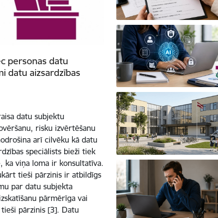
ēc personas datu
mi datu aizsardzības
raisa datu subjektu
ovēršanu, risku izvērtēšanu
drošina arī cilvēku kā datu
dzības speciālists bieži tiek
, ka viņa loma ir konsultatīva.
ārt tieši pārzinis ir atbildīgs
u par datu subjekta
izskatīšanu pārmērīga vai
eši pārzinis [3]. Datu