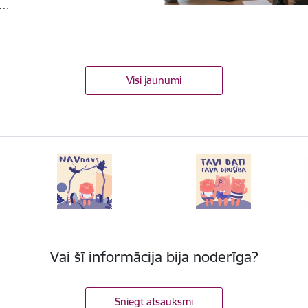
z…
Visi jaunumi
Vai šī informācija bija noderīga?
Sniegt atsauksmi