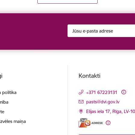
i
Kontakti
 politika
+371 67223131
E-pasts:
pasts@dvi.gov.lv
mība
Elijas iela 17, Rīga, LV-
te
izvēles maiņa