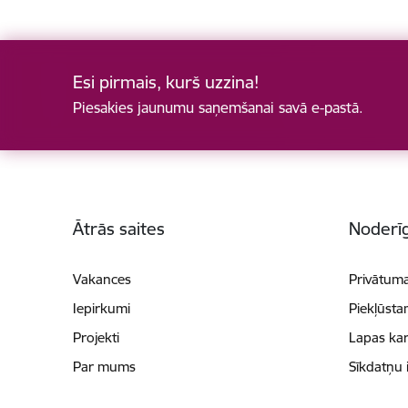
Esi pirmais, kurš uzzina!
Piesakies jaunumu saņemšanai savā e-pastā.
Kājene
Ātrās saites
Noderīg
Vakances
Privātuma
Iepirkumi
Piekļūsta
Projekti
Lapas kar
Par mums
Sīkdatņu 