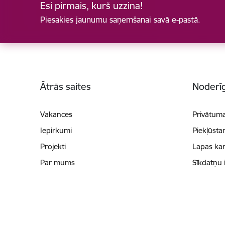
Esi pirmais, kurš uzzina!
Piesakies jaunumu saņemšanai savā e-pastā.
Kājene
Ātrās saites
Noderīg
Vakances
Privātuma
Iepirkumi
Piekļūsta
Projekti
Lapas kar
Par mums
Sīkdatņu 