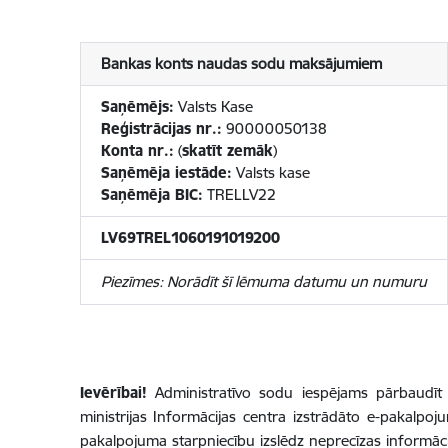
Bankas konts naudas sodu maksājumiem
Saņēmējs:
Valsts Kase
Reģistrācijas nr.:
90000050138
Konta nr.:
(
skatīt zemāk
)
Saņēmēja iestāde:
Valsts kase
Saņēmēja BIC:
TRELLV22
LV69TREL1060191019200
Piezīmes: Norādīt šī lēmuma datumu un numuru
Ievērībai!
Administratīvo sodu iespējams pārbaudīt
ministrijas Informācijas centra izstrādāto e-pakalpo
pakalpojuma starpniecību izslēdz neprecīzas informāc