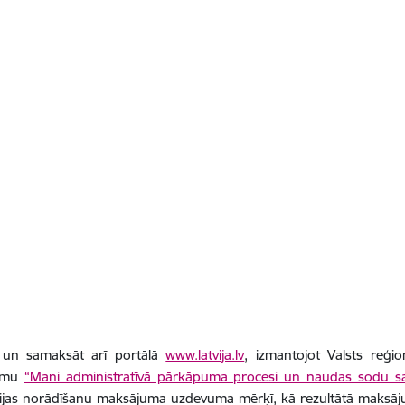
 un samaksāt arī portālā
www.latvija.lv
, izmantojot Valsts reģio
jumu
“Mani administratīvā pārkāpuma procesi un naudas sodu 
ijas norādīšanu maksājuma uzdevuma mērķī, kā rezultātā maksājums