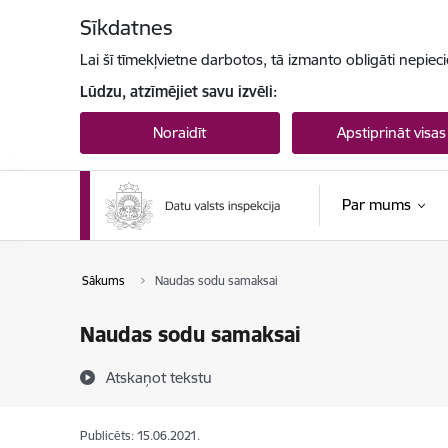
Pāriet uz lapas saturu
Sīkdatnes
Lai šī tīmekļvietne darbotos, tā izmanto obligāti nepiec
Lūdzu, atzīmējiet savu izvēli:
Noraidīt
Apstiprināt visas
Par mums
Sākums
Naudas sodu samaksai
Naudas sodu samaksai
Atskaņot tekstu
Publicēts: 15.06.2021.