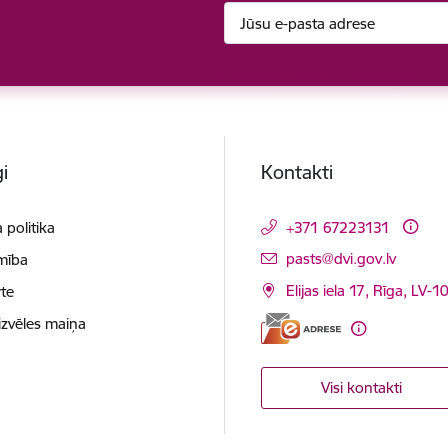
i
Kontakti
 politika
+371 67223131
E-pasts:
pasts@dvi.gov.lv
mība
Elijas iela 17, Rīga, LV-
te
izvēles maiņa
Visi kontakti