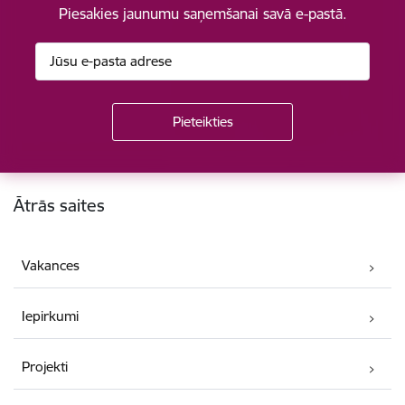
Piesakies jaunumu saņemšanai savā e-pastā.
Kājene
Ātrās saites
Vakances
Iepirkumi
Projekti