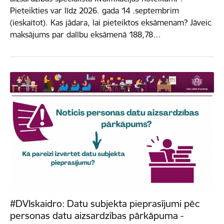
Pieteikties var līdz 2026. gada 14 .septembrim
(ieskaitot). Kas jādara, lai pieteiktos eksāmenam? Jāveic
maksājums par dalību eksāmenā 188,78…
#DVIskaidro: Datu subjekta pieprasījumi pēc
personas datu aizsardzības pārkāpuma -