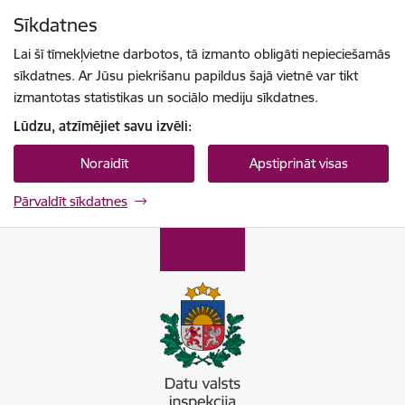
Pāriet uz lapas saturu
Sīkdatnes
Spied
lai meklētu
Enter
Lai šī tīmekļvietne darbotos, tā izmanto obligāti nepieciešamās
sīkdatnes. Ar Jūsu piekrišanu papildus šajā vietnē var tikt
izmantotas statistikas un sociālo mediju sīkdatnes.
Lūdzu, atzīmējiet savu izvēli:
Noraidīt
Apstiprināt visas
Pārvaldīt sīkdatnes
Datu valsts inspekcija