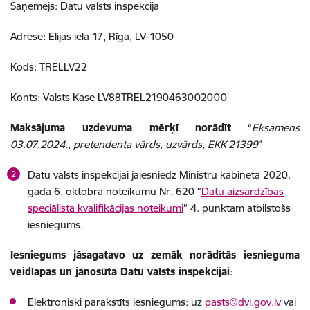
Saņēmējs: Datu valsts inspekcija
Adrese: Elijas iela 17, Rīga, LV-1050
Kods: TRELLV22
Konts: Valsts Kase LV88TREL2190463002000
Maksājuma uzdevuma mērķī norādīt
“
Eksāmens
03.07.2024., pretendenta vārds, uzvārds, EKK 21399
”
Datu valsts inspekcijai jāiesniedz Ministru kabineta 2020.
gada 6. oktobra noteikumu Nr. 620 “
Datu aizsardzības
speciālista kvalifikācijas noteikumi
” 4. punktam atbilstošs
iesniegums.
Iesniegums jāsagatavo uz zemāk norādītās iesnieguma
veidlapas un jānosūta Datu valsts inspekcijai
:
Elektroniski parakstīts iesniegums: uz
pasts@dvi.gov.lv
vai