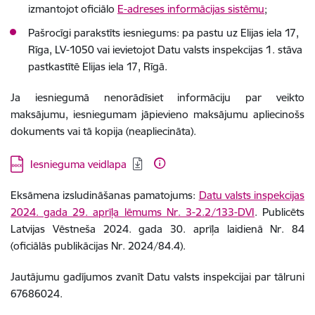
izmantojot oficiālo
E-adreses informācijas sistēmu
;
Pašrocīgi parakstīts iesniegums: pa pastu uz Elijas iela 17,
Rīga, LV-1050 vai ievietojot Datu valsts inspekcijas 1. stāva
pastkastītē Elijas iela 17, Rīgā.
Ja iesniegumā nenorādīsiet informāciju par veikto
maksājumu, iesniegumam jāpievieno maksājumu apliecinošs
dokuments vai tā kopija (neapliecināta).
Lejupielādēt:
Iesnieguma veidlapa
Eksāmena izsludināšanas pamatojums:
Datu valsts inspekcijas
2024. gada 29. aprīļa lēmums Nr. 3-2.2/133-DVI
. Publicēts
Latvijas Vēstneša 2024. gada 30. aprīļa laidienā Nr. 84
(oficiālās publikācijas Nr. 2024/84.4).
Jautājumu gadījumos zvanīt Datu valsts inspekcijai par tālruni
67686024.