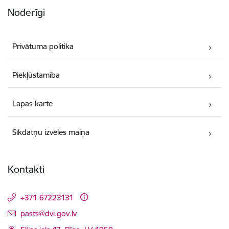
Noderīgi
Privātuma politika
Piekļūstamība
Lapas karte
Sīkdatņu izvēles maiņa
Kontakti
+371 67223131
E-pasts:
pasts@dvi.gov.lv