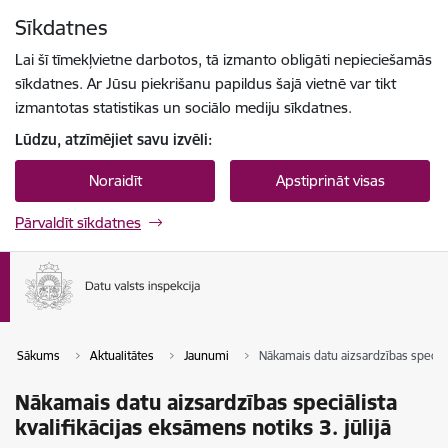
Pāriet uz lapas saturu
Sīkdatnes
Spied
lai meklētu
Enter
Lai šī tīmekļvietne darbotos, tā izmanto obligāti nepieciešamās
sīkdatnes. Ar Jūsu piekrišanu papildus šajā vietnē var tikt
izmantotas statistikas un sociālo mediju sīkdatnes.
Lūdzu, atzīmējiet savu izvēli:
Noraidīt
Apstiprināt visas
Pārvaldīt sīkdatnes
Sākums
Aktualitātes
Jaunumi
Nākamais datu aizsardzības speciāli
Nākamais datu aizsardzības speciālista
kvalifikācijas eksāmens notiks 3. jūlijā