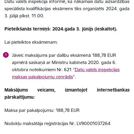
Datu valsts inspekcija informē, ka nākamais datu aizsardzības
speciālista kvalifikācijas eksāmens tiks organizēts 2024. gada
3. jūlijā plkst. 11.00.
Pieteikšanās termiņš: 2024.gada 3. jūnijs (ieskaitot).
Lai pieteiktos eksāmenam:
Jāveic maksājums par dalību eksāmenā 188,78 EUR
apmērā saskaņā ar Ministru kabineta 2020. gada 6.
oktobra noteikumiem Nr. 621 “
Datu valsts inspekcijas
maksas pakalpojumu cenrādis
”.
Maksājums veicams, izmantojot internetbankas
pārskaitījumu:
Maksa par pakalpojumu: 188,78 EUR
Nodokļu maksātāja reģistrācijas Nr. LV90001037264