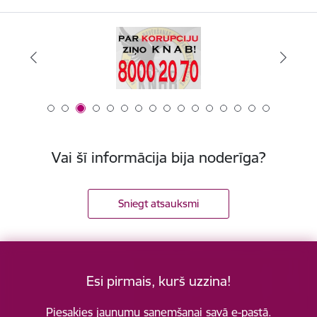
Vai šī informācija bija noderīga?
Sniegt atsauksmi
Esi pirmais, kurš uzzina!
Piesakies jaunumu saņemšanai savā e-pastā.