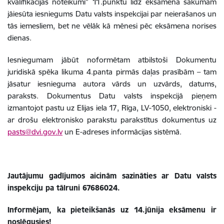
kvalifikācijas noteikumi” 11.punktu līdz eksāmena sākumam
jāiesūta iesniegums Datu valsts inspekcijai par neierašanos un
tās iemesliem, bet ne vēlāk kā mēnesi pēc eksāmena norises
dienas.
Iesniegumam jābūt noformētam atbilstoši Dokumentu
juridiskā spēka likuma 4.panta pirmās daļas prasībām – tam
jāsatur iesnieguma autora vārds un uzvārds, datums,
paraksts. Dokumentus Datu valsts inspekcijā pieņem
izmantojot pastu uz Elijas iela 17, Rīga, LV-1050, elektroniski -
ar drošu elektronisko parakstu parakstītus dokumentus uz
pasts@dvi.gov.lv
un E-adreses informācijas sistēmā.
Jautājumu gadījumos aicinām sazināties ar Datu valsts
inspekciju pa tālruni 67686024.
Informējam, ka pieteikšanās uz 14.jūnija eksāmenu ir
noslēgusies!