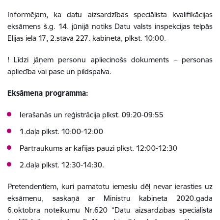
Informējam, ka datu aizsardzības speciālista kvalifikācijas
eksāmens š.g. 14. jūnijā notiks Datu valsts inspekcijas telpās
Elijas ielā 17, 2.stāvā 227. kabinetā, plkst. 10:00.
! Līdzi jāņem personu apliecinošs dokuments – personas
apliecība vai pase un pildspalva.
Eksāmena programma:
Ierašanās un reģistrācija plkst. 09:20-09:55
1.daļa plkst. 10:00-12:00
Pārtraukums ar kafijas pauzi plkst. 12:00-12:30
2.daļa plkst. 12:30-14:30.
Pretendentiem, kuri pamatotu iemeslu dēļ nevar ierasties uz
eksāmenu, saskaņā ar Ministru kabineta 2020.gada
6.oktobra noteikumu Nr.620 “Datu aizsardzības speciālista