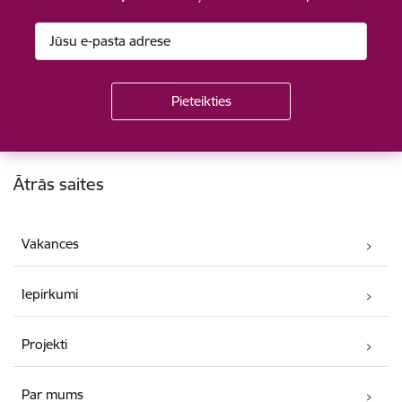
Kājene
Ātrās saites
Vakances
Iepirkumi
Projekti
Par mums