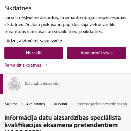
Pāriet uz lapas saturu
Sīkdatnes
Spied
lai meklētu
Enter
Lai šī tīmekļvietne darbotos, tā izmanto obligāti nepieciešamās
sīkdatnes. Ar Jūsu piekrišanu papildus šajā vietnē var tikt
izmantotas statistikas un sociālo mediju sīkdatnes.
Lūdzu, atzīmējiet savu izvēli:
Noraidīt
Apstiprināt visas
Pārvaldīt sīkdatnes
Sākums
Aktualitātes
Jaunumi
Informācija datu aizsardzības spec
Informācija datu aizsardzības speciālista
kvalifikācijas eksāmena pretendentiem