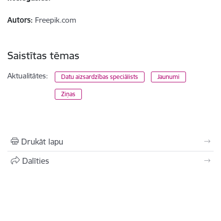
Autors:
Freepik.com
Saistītas tēmas
Aktualitātes:
Datu aizsardzības speciālists
Jaunumi
Ziņas
Drukāt lapu
Dalīties