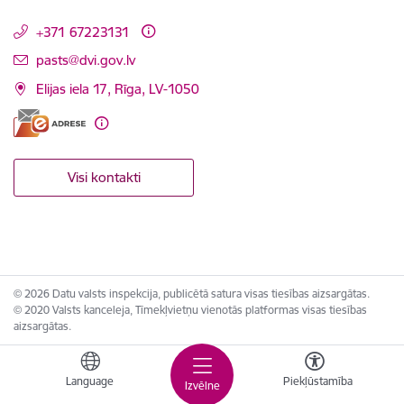
+371 67223131
E-pasts:
pasts@dvi.gov.lv
Elijas iela 17, Rīga, LV-1050
Visi kontakti
© 2026 Datu valsts inspekcija, publicētā satura visas tiesības aizsargātas.
© 2020 Valsts kanceleja, Tīmekļvietņu vienotās platformas visas tiesības
aizsargātas.
Language
Piekļūstamība
Izvēlne