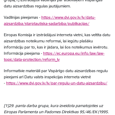
datu aizsardzības regulas jautājumiem.
Vadlīnijas pieejamas -
https://www.dvi.gov.lv/lv/datu-
aizsardziba/starptautiska-sadarbiba/publikacijas/
Eiropas Komisija ir izstrādājusi interneta vietni, kas veltīta datu
aizsardzības noteikumu reformai, lai iegūtu plašāku
informāciju par to, kas ir jādara, lai šos noteikumus ievērotu.
Informācija pieejama -
https://ec.europa.eu/info/law/law-
topic/data-protection/reform_lv
Informatīvie materiāli par Vispārīgo datu aizsardzības regulu
pieejami arī Datu valsts inspekcijas interneta vietnē
-
https://www.dvi.gov.lv/lv/par-regulu-un-datu-aizsardzibu/
[1]29. panta darba grupa, kura izveidota pamatojoties uz
Eiropas Parlamenta un Padomes Direktīvas 95/46/EK (1995.