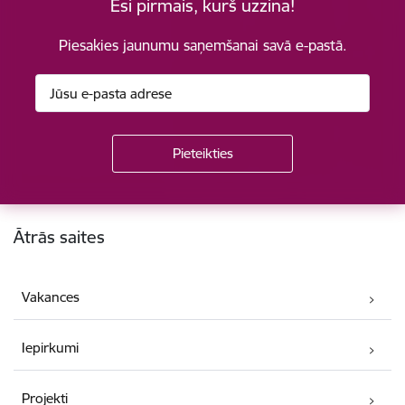
Esi pirmais, kurš uzzina!
Piesakies jaunumu saņemšanai savā e-pastā.
Kājene
Ātrās saites
Vakances
Iepirkumi
Projekti