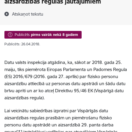
aizsardzības regulas jautājumiem
Atskaņot tekstu
Publicēts
pirms vairāk nekā 8 gadiem
Publicēts: 26.04.2018.
Datu valsts inspekcija atgādina, ka, sākot ar 2018. gada 25.
maiju, tiks piemērota Eiropas Parlamenta un Padomes Regula
(ES) 2016/679 (2016. gada 27. aprīlis) par fizisko personu
aizsardzību attiecībā uz personas datu apstrādi un šādu datu
brīvu apriti un ar ko atceļ Direktīvu 95/46 EK (Vispārīgā datu
aizsardzības regula).
Lai veicinātu sabiedrības izpratni par Vispārīgās datu
aizsardzības regulas prasībām un piemērošanu fizisko
personu datu apstrādē un aizsardzībā 29. panta darba
grupa[1] izstrādājusi vadlīnijas par atsevišķiem Vispārīgās