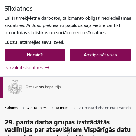
Pāriet uz lapas saturu
Sīkdatnes
Spied
lai meklētu
Enter
Lai šī tīmekļvietne darbotos, tā izmanto obligāti nepieciešamās
sīkdatnes. Ar Jūsu piekrišanu papildus šajā vietnē var tikt
izmantotas statistikas un sociālo mediju sīkdatnes.
Lūdzu, atzīmējiet savu izvēli:
Noraidīt
Apstiprināt visas
Pārvaldīt sīkdatnes
Sākums
Aktualitātes
Jaunumi
29. panta darba grupas izstrādātās
29. panta darba grupas izstrādātās
vadlīnijas par atsevišķiem Vispārīgās datu