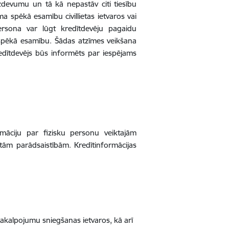
zdevumu un tā kā nepastāv citi tiesību
ma spēkā esamību civillietas ietvaros vai
persona var lūgt kredītdevēju pagaidu
u spēkā esamību. Šādas atzīmes veikšana
redītdevējs būs informēts par iespējams
māciju par fizisku personu veiktajām
tām parādsaistībām. Kredītinformācijas
u pakalpojumu sniegšanas ietvaros, kā arī