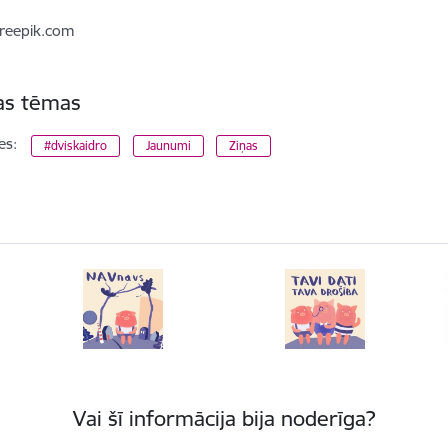
reepik.com
tas tēmas
es:
#dviskaidro
Jaunumi
Ziņas
Vai šī informācija bija noderīga?