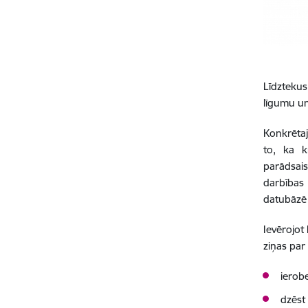
Līdztekus
līgumu un
Konkrētaj
to, ka
k
parādsai
darbības
datubāzē 
Ievērojot
ziņas par
ierob
dzēst