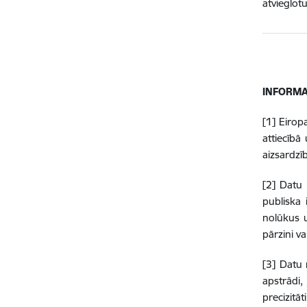
atvieglot
INFORMA
[1] Eirop
attiecībā
aizsardzī
[2] Datu 
publiska 
nolūkus u
pārzini va
[3] Datu 
apstrādi,
precizitāti