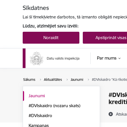
Pāriet uz lapas saturu
Sīkdatnes
Lai šī tīmekļvietne darbotos, tā izmanto obligāti nepiec
Lūdzu, atzīmējiet savu izvēli:
Noraidīt
Apstiprināt visas
Par mums
Sākums
Aktualitātes
Jaunumi
#DVIskaidro “Kā rīkotie
#DVIsk
Jaunumi
kredīt
#DVIskaidro (nozaru skats)
Atska
#DVIskaidro
Kampaņas