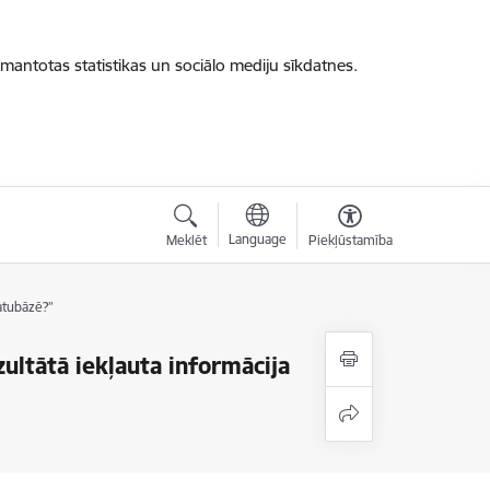
zmantotas statistikas un sociālo mediju sīkdatnes.
Language
Meklēt
Piekļūstamība
datubāzē?”
zultātā iekļauta informācija