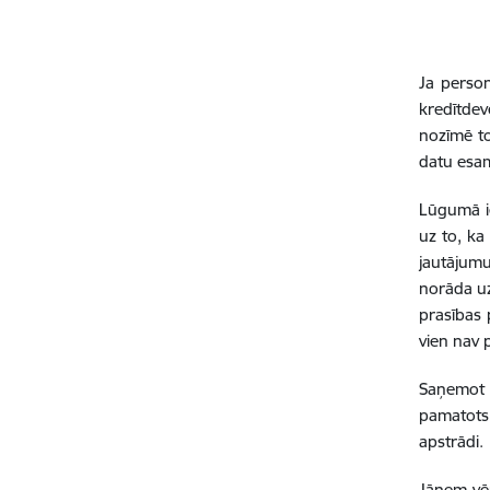
Ja person
kredītdev
nozīmē to
datu esam
Lūgumā ie
uz to, ka
jautājumu
norāda uz
prasības 
vien nav 
Saņemot p
pamatots 
apstrādi.
Jāņem vēr