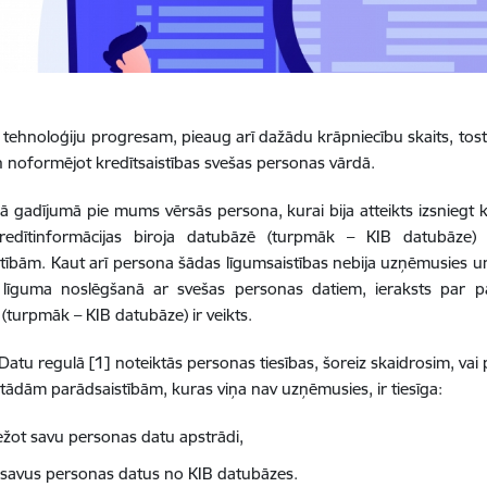
 tehnoloģiju progresam, pieaug arī dažādu krāpniecību skaits, tost
 noformējot kredītsaistības svešas personas vārdā.
ā gadījumā pie mums vērsās persona, kurai bija atteikts izsniegt 
redītinformācijas biroja datubāzē (turpmāk – KIB datubāze)
stībām.
Kaut arī persona šādas līgumsaistības nebija uzņēmusies un ļ
 līguma noslēgšanā ar svešas personas datiem, ieraksts par 
(turpmāk – KIB datubāze) ir veikts.
 Datu regulā [1] noteiktās personas tiesības, šoreiz skaidrosim, vai
 tādām parādsaistībām, kuras viņa nav uzņēmusies, ir tiesīga:
ežot savu personas datu apstrādi,
 savus personas datus no KIB datubāzes.