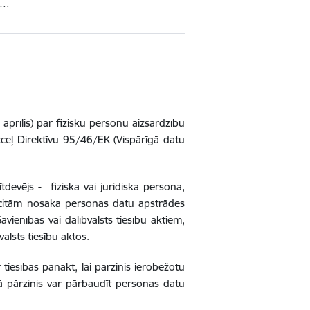
ja…
prīlis) par fizisku personu aizsardzību
tceļ Direktīvu 95/46/EK (Vispārīgā datu
devējs - fiziska vai juridiska persona,
ar citām nosaka personas datu apstrādes
vienības vai dalībvalsts tiesību aktiem,
valsts tiesību aktos.
iesības panākt, lai pārzinis ierobežotu
urā pārzinis var pārbaudīt personas datu