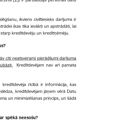
ēgšanu, ikviens civiltiesisks darījums ir
dei (kas tika ievākti un apstrādāti, lai
s starp kredītdevēju un kredītņēmēju.
us?
v citi neatsverami pierādījumi darījuma
tubāzē.
Kredītdevējam nav arī pamata
kredītdevēja rīcībā ir informācija, kas
oslēdza, kredītdevējam jāņem vērā Datu
ojuma un minimizēšanas princips, un šādā
 par spēkā neesošu?