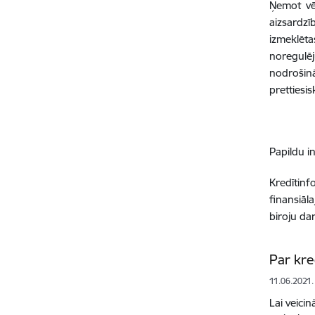
Ņemot vē
aizsardzī
izmeklēt
noregulēj
nodrošinā
prettiesi
Papildu i
Kredītin
finansiāl
biroju da
Par kre
11.06.2021.
Lai veici