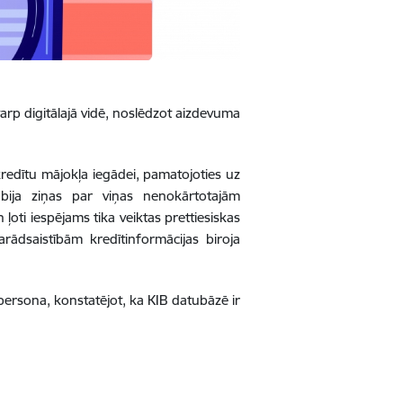
arp digitālajā vidē, noslēdzot aizdevuma
kredītu mājokļa iegādei, pamatojoties uz
 bija ziņas par viņas nenokārtotajām
oti iespējams tika veiktas prettiesiskas
parādsaistībām
kredītinformācijas biroja
 persona, konstatējot, ka KIB datubāzē ir