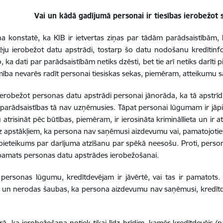
Vai un kādā gadījumā personai ir tiesības ierobežot 
a konstatē, ka KIB ir ietvertas ziņas par tādām parādsaistībām,
ēju ierobežot datu apstrādi, tostarp šo datu nodošanu kredītinf
, ka dati par parādsaistībām netiks dzēsti, bet tie arī netiks darīti
ība nevarēs radīt personai tiesiskas sekas, piemēram, atteikumu 
robežot personas datu apstrādi personai jānorāda, ka tā apstrīd 
 parādsaistības tā nav uzņēmusies. Tāpat personai lūgumam ir jāpie
 atrisināt pēc būtības, piemēram, ir ierosināta krimināllieta un ir a
 apstākļiem, ka persona nav saņēmusi aizdevumu vai, pamatojoties u
pieteikums par darījuma atzīšanu par spēkā neesošu. Proti, per
pamats personas datu apstrādes ierobežošanai.
ersonas lūgumu, kredītdevējam ir jāvērtē, vai tas ir pamatots. 
un nerodas šaubas, ka persona aizdevumu nav saņēmusi, kredītdev
ā, ka ierobežošana notiek tikai līdz brīdim, kamēr kredītdevējs (pā