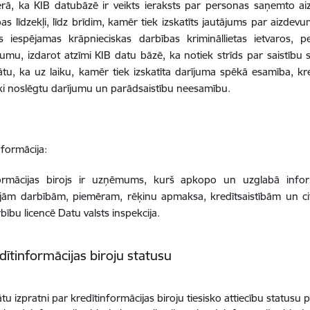
rā, ka KIB datubāzē ir veikts ieraksts par personas saņemto ai
bas līdzekļi, līdz brīdim, kamēr tiek izskatīts jautājums par aizdevu
as iespējamas krāpnieciskas darbības krimināllietas ietvaros, 
umu, izdarot atzīmi KIB datu bāzē, ka notiek strīds par saistīb
tu, ka uz laiku, kamēr tiek izskatīta darījuma spēkā esamība, k
ski noslēgtu darījumu un parādsaistību neesamību.
nformācija:
formācijas birojs ir uzņēmums, kurš apkopo un uzglabā infor
ajām darbībām, piemēram, rēķinu apmaksa, kredītsaistībām un ci
rbību licencē Datu valsts inspekcija.
dītinformācijas biroju statusu
nātu izpratni par kredītinformācijas biroju tiesisko attiecību status