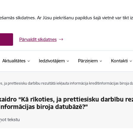
iešamās sīkdatnes. Ar Jūsu piekrišanu papildus šajā vietnē var tikt i
Pārvaldīt sīkdatnes
Aktualitātes
Iedzīvotājiem
Pārziņiem
Kontakti
s, ja prettiesisku darbību rezultātā iekļauta informācija kredītinformācijas biroja 
aidro “Kā rīkoties, ja prettiesisku darbību re
informācijas biroja datubāzē?”
ņot tekstu