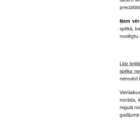
precizitāt
Ņem vē
spēkā, ka
noslēgtu 
Līdz brīd
spēka ne
nenodot i
Vienlaiku
norāda, 
regulā no
gadījumā 