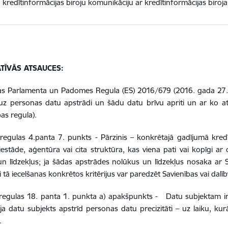
u kredītinformācijas biroju komunikāciju ar kredītinformācijas biro
TĪVĀS ATSAUCES:
as Parlamenta un Padomes Regula (ES) 2016/679 (2016. gada 27. a
 uz personas datu apstrādi un šādu datu brīvu apriti un ar ko a
bas regula).
regulas 4.panta 7. punkts - Pārzinis – konkrētajā gadījumā kredīt
iestāde, aģentūra vai cita struktūra, kas viena pati vai kopīgi 
n līdzekļus; ja šādas apstrādes nolūkus un līdzekļus nosaka ar Sa
i tā iecelšanas konkrētos kritērijus var paredzēt Savienības vai dalīb
regulas 18. panta 1. punkta a) apakšpunkts - Datu subjektam ir t
 ja datu subjekts apstrīd personas datu precizitāti – uz laiku, k
.