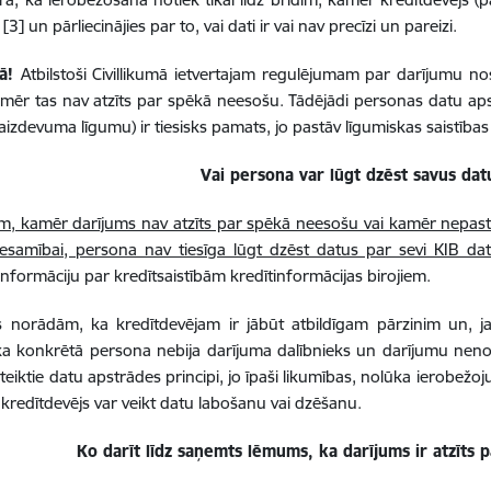
i [3] un pārliecinājies par to, vai dati ir vai nav precīzi un pareizi.
rā!
Atbilstoši Civillikumā ietvertajam regulējumam par darījumu nosl
mēr tas nav atzīts par spēkā neesošu. Tādējādi personas datu apstrā
aizdevuma līgumu) ir tiesisks pamats, jo pastāv līgumiskas saistība
Vai persona var lūgt dzēst savus dat
im, kamēr darījums nav atzīts par spēkā neesošu vai kamēr nepastā
esamībai, persona nav tiesīga lūgt dzēst datus par sevi KIB da
nformāciju par kredītsaistībām kredītinformācijas birojiem.
s norādām, ka kredītdevējam ir jābūt atbildīgam pārzinim un, ja 
ka konkrētā persona nebija darījuma dalībnieks un darījumu nen
teiktie datu apstrādes principi, jo īpaši likumības, nolūka ierobež
kredītdevējs var veikt datu labošanu vai dzēšanu.
Ko darīt līdz saņemts lēmums, ka darījums ir atzīts