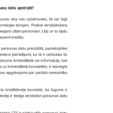
savu datu apstrādi?
 kuras viņa nav uzņēmusies, tā var lūgt
ormācijas birojam. Praksē ierobežošana
 pieejami citām personām. Līdz ar to šādu
saņemt kredītu.
personas datu precizitāti, pamatojoties
vieno pierādījumi, ka tā ir centusies šo
tzinums krimināllietā vai informācija, kas
z krimināllietā konstatēto, ir iesniegts
sonas apgalvojums par parāda neesamību
Ja kredītdevējs konstatē, ka lūgums ir
ējs ir tiesīgs ierobežot personas datu
rzinis [2]) ir pārbaudījis personas datu