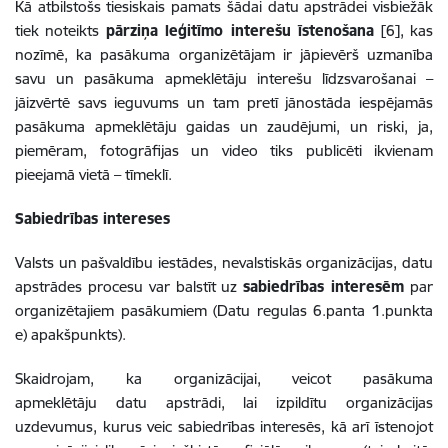
Kā atbilstošs tiesiskais pamats šādai datu apstrādei visbiežāk
tiek noteikts
pārziņa leģitīmo interešu īstenošana
[6], kas
nozīmē, ka pasākuma organizētājam ir jāpievērš uzmanība
savu un pasākuma apmeklētāju interešu līdzsvarošanai –
jāizvērtē savs ieguvums un tam pretī jānostāda iespējamās
pasākuma apmeklētāju gaidas un zaudējumi, un riski, ja,
piemēram, fotogrāfijas un video tiks publicēti ikvienam
pieejamā vietā – tīmeklī.
Sabiedrības intereses
Valsts un pašvaldību iestādes, nevalstiskās organizācijas, datu
apstrādes procesu var balstīt uz
sabiedrības interesēm
par
organizētajiem pasākumiem (Datu regulas 6.panta 1.punkta
e) apakšpunkts).
Skaidrojam, ka organizācijai, veicot pasākuma
apmeklētāju datu apstrādi, lai izpildītu organizācijas
uzdevumus, kurus veic sabiedrības interesēs, kā arī īstenojot