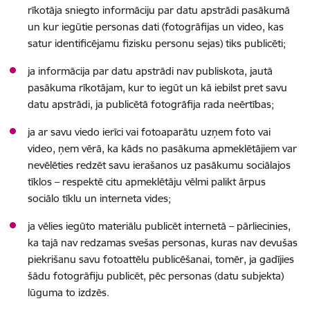
rīkotāja sniegto informāciju par datu apstrādi pasākumā
un kur iegūtie personas dati (fotogrāfijas un video, kas
satur identificējamu fizisku personu sejas) tiks publicēti;
ja informācija par datu apstrādi nav publiskota, jautā
pasākuma rīkotājam, kur to iegūt un kā iebilst pret savu
datu apstrādi, ja publicētā fotogrāfija rada neērtības;
ja ar savu viedo ierīci vai fotoaparātu uzņem foto vai
video, ņem vērā, ka kāds no pasākuma apmeklētājiem var
nevēlēties redzēt savu ierašanos uz pasākumu sociālajos
tīklos – respektē citu apmeklētāju vēlmi palikt ārpus
sociālo tīklu un interneta vides;
ja vēlies iegūto materiālu publicēt internetā – pārliecinies,
ka tajā nav redzamas svešas personas, kuras nav devušas
piekrišanu savu fotoattēlu publicēšanai, tomēr, ja gadījies
šādu fotogrāfiju publicēt, pēc personas (datu subjekta)
lūguma to izdzēs.