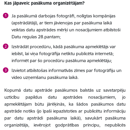
Kas jāpaveic pasākuma organizētājam?
Ja pasākumā darbojas fotogrāfi, nolīgtas kompānijas
(apstrādātāji), ar tiem jāvienojas par pasākuma laikā
veiktas datu apstrādes mērķi un nosacījumiem atbilstoši
Datu regulas 28.pantam;
Izstrādāt procedūru, kādā pasākuma apmeklētājs var
iebilst, lai viņa fotogrāfija netiktu publicēta internetā;
informēt par šo procedūru pasākuma apmeklētāju;
Izvietot atbilstošas informatīvās zīmes par fotogrāfiju un
video uzņemšanu pasākuma laikā.
Kopumā datu apstrāde pasākumos balstās uz savstarpēju
uzticību papildus datu apstrādes nosacījumiem, jo
apmeklētājam būtu jārēķinās, ka šādos pasākumos datu
apstrāde notiks (jo īpaši iepazīstoties ar publicētu informāciju
par datu apstrādi pasākuma laikā), savukārt pasākuma
organizētājs, ievērojot godprātības principu, nepublicēs