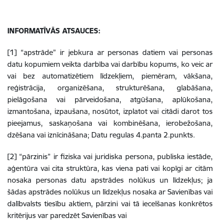
INFORMATĪVĀS ATSAUCES:
[1] “apstrāde” ir jebkura ar personas datiem vai personas
datu kopumiem veikta darbība vai darbību kopums, ko veic ar
vai bez automatizētiem līdzekļiem, piemēram, vākšana,
reģistrācija, organizēšana, strukturēšana, glabāšana,
pielāgošana vai pārveidošana, atgūšana, aplūkošana,
izmantošana, izpaušana, nosūtot, izplatot vai citādi darot tos
pieejamus, saskaņošana vai kombinēšana, ierobežošana,
dzēšana vai iznīcināšana; Datu regulas 4.panta 2.punkts.
[2] “pārzinis” ir fiziska vai juridiska persona, publiska iestāde,
aģentūra vai cita struktūra, kas viena pati vai kopīgi ar citām
nosaka personas datu apstrādes nolūkus un līdzekļus; ja
šādas apstrādes nolūkus un līdzekļus nosaka ar Savienības vai
dalībvalsts tiesību aktiem, pārzini vai tā iecelšanas konkrētos
kritērijus var paredzēt Savienības vai