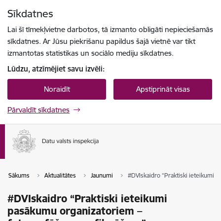
Pāriet uz lapas saturu
Sīkdatnes
Spied
lai meklētu
Enter
Lai šī tīmekļvietne darbotos, tā izmanto obligāti nepieciešamās
sīkdatnes. Ar Jūsu piekrišanu papildus šajā vietnē var tikt
izmantotas statistikas un sociālo mediju sīkdatnes.
Lūdzu, atzīmējiet savu izvēli:
Noraidīt
Apstiprināt visas
Pārvaldīt sīkdatnes
Sākums
Aktualitātes
Jaunumi
#DVIskaidro “Praktiski ieteikumi 
#DVIskaidro “Praktiski ieteikumi
pasākumu organizatoriem –