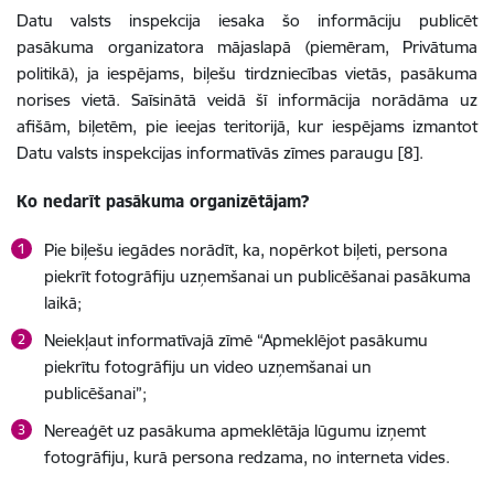
Datu valsts inspekcija iesaka šo informāciju publicēt
pasākuma organizatora mājaslapā (piemēram, Privātuma
politikā), ja iespējams, biļešu tirdzniecības vietās, pasākuma
norises vietā. Saīsinātā veidā šī informācija norādāma uz
afišām, biļetēm, pie ieejas teritorijā, kur iespējams izmantot
Datu valsts inspekcijas informatīvās zīmes paraugu [8].
Ko nedarīt pasākuma organizētājam?
Pie biļešu iegādes norādīt, ka, nopērkot biļeti, persona
piekrīt fotogrāfiju uzņemšanai un publicēšanai pasākuma
laikā;
Neiekļaut informatīvajā zīmē “Apmeklējot pasākumu
piekrītu fotogrāfiju un video uzņemšanai un
publicēšanai”;
Nereaģēt uz pasākuma apmeklētāja lūgumu izņemt
fotogrāfiju, kurā persona redzama, no interneta vides.