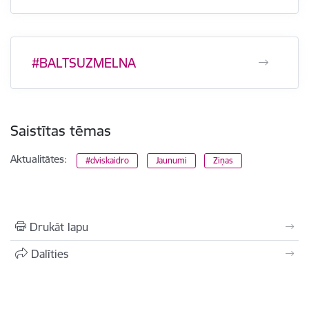
#BALTSUZMELNA
Saistītas tēmas
Aktualitātes:
#dviskaidro
Jaunumi
Ziņas
Drukāt lapu
Dalīties