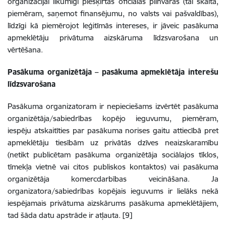
organizācijai likumīgi piešķirtās oficiālās pilnvaras (tai skaitā,
piemēram, saņemot finansējumu, no valsts vai pašvaldības),
līdzīgi kā piemērojot leģitīmās intereses, ir jāveic pasākuma
apmeklētāju privātuma aizskāruma līdzsvarošana un
vērtēšana.
Pasākuma organizētāja – pasākuma apmeklētāja interešu
līdzsvarošana
Pasākuma organizatoram ir nepieciešams izvērtēt pasākuma
organizētāja/sabiedrības kopējo ieguvumu, piemēram,
iespēju atskaitīties par pasākuma norises gaitu attiecībā pret
apmeklētāju tiesībām uz privātās dzīves neaizskaramību
(netikt publicētam pasākuma organizētāja sociālajos tīklos,
tīmekļa vietnē vai citos publiskos kontaktos) vai pasākuma
organizētāja komercdarbības veicināšana. Ja
organizatora/sabiedrības kopējais ieguvums ir lielāks nekā
iespējamais privātuma aizskārums pasākuma apmeklētājiem,
tad šāda datu apstrāde ir atļauta. [9]