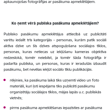
apkaunojošas fotogrāfijas ar pasākuma apmeklētājiem.
Ko ņemt vērā publiska pasākuma apmeklētājiem?
Publisko pasākumu apmeklētājus attiecībā uz publicitāti
varētu iedalīt trīs kategorijās – personas, kurām patīk sociāli
aktīva dzīve un šīs dzīves atspoguļošana sociālajos tīklos,
personas, kuras netiecas uz iekļūšanu kameras objektīva
redzeslokā, tomēr neiebilst, ja tomēr šāda fotogrāfija ir
padarīta publiska, un personas, kuras ir ieradušās izbaudīt
pasākumu, bet nevēlas iekļūt sociālo tīklu publikācijās.
rēķinies, ka pasākuma laikā tiks uzņemti video un foto
materiāli, kuri ļoti iespējams tiks publicēti pasākumu
organizētāju sociālajos tīklos, mājas lapās u.c. publiskās
vietnēs;
pirms pasākuma apmeklēšanas iepazīsties ar pasākuma