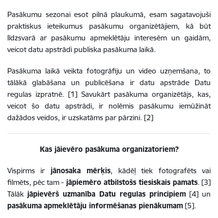
Pasākumu sezonai esot pilnā plaukumā, esam sagatavojuši
praktiskus ieteikumus pasākumu organizētājiem, kā būt
līdzsvarā ar pasākumu apmeklētāju interesēm un gaidām,
veicot datu apstrādi publiska pasākuma laikā.
Pasākuma laikā veikta fotogrāfiju un video uzņemšana, to
tālākā glabāšana un publicēšana ir datu apstrāde Datu
regulas izpratnē. [1] Savukārt pasākuma organizētājs, kas,
veicot šo datu apstrādi, ir nolēmis pasākumu iemūžināt
dažādos veidos, ir uzskatāms par pārzini. [2]
Kas jāievēro pasākuma organizatoriem?
Vispirms ir
jānosaka mērķis
, kādēļ tiek fotografēts vai
filmēts, pēc tam -
jāpiemēro atbilstošs tiesiskais pamats
. [3]
Tālāk
jāpievērš uzmanība Datu regulas principiem
[4] un
pasākuma
apmeklētāju informēšanas pienākumam
[5].