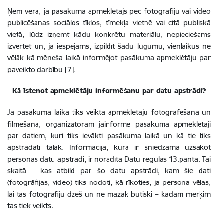
Ņem vērā, ja pasākuma apmeklētājs pēc fotogrāfiju vai video
publicēšanas sociālos tīklos, tīmekļa vietnē vai citā publiskā
vietā, lūdz izņemt kādu konkrētu materiālu, nepieciešams
izvērtēt un, ja iespējams, izpildīt šādu lūgumu, vienlaikus ne
vēlāk kā mēneša laikā informējot pasākuma apmeklētāju par
paveikto darbību [7].
Kā īstenot apmeklētāju informēšanu par datu apstrādi?
Ja pasākuma laikā tiks veikta apmeklētāju fotografēšana un
filmēšana, organizatoram jāinformē pasākuma apmeklētāji
par datiem, kuri tiks ievākti pasākuma laikā un kā tie tiks
apstrādāti tālāk. Informācija, kura ir sniedzama uzsākot
personas datu apstrādi, ir norādīta Datu regulas 13.pantā. Tai
skaitā – kas atbild par šo datu apstrādi, kam šie dati
(fotogrāfijas, video) tiks nodoti, kā rīkoties, ja persona vēlas,
lai tās fotogrāfiju dzēš un ne mazāk būtiski – kādam mērķim
tas tiek veikts.