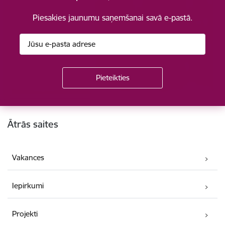
Piesakies jaunumu saņemšanai savā e-pastā.
Kājene
Ātrās saites
Vakances
Iepirkumi
Projekti